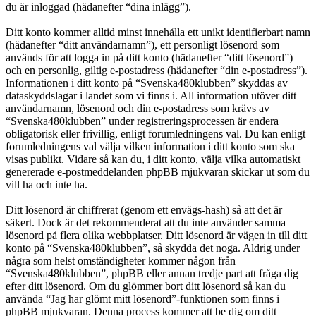
du är inloggad (hädanefter “dina inlägg”).
Ditt konto kommer alltid minst innehålla ett unikt identifierbart namn
(hädanefter “ditt användarnamn”), ett personligt lösenord som
används för att logga in på ditt konto (hädanefter “ditt lösenord”)
och en personlig, giltig e-postadress (hädanefter “din e-postadress”).
Informationen i ditt konto på “Svenska480klubben” skyddas av
dataskyddslagar i landet som vi finns i. All information utöver ditt
användarnamn, lösenord och din e-postadress som krävs av
“Svenska480klubben” under registreringsprocessen är endera
obligatorisk eller frivillig, enligt forumledningens val. Du kan enligt
forumledningens val välja vilken information i ditt konto som ska
visas publikt. Vidare så kan du, i ditt konto, välja vilka automatiskt
genererade e-postmeddelanden phpBB mjukvaran skickar ut som du
vill ha och inte ha.
Ditt lösenord är chiffrerat (genom ett envägs-hash) så att det är
säkert. Dock är det rekommenderat att du inte använder samma
lösenord på flera olika webbplatser. Ditt lösenord är vägen in till ditt
konto på “Svenska480klubben”, så skydda det noga. Aldrig under
några som helst omständigheter kommer någon från
“Svenska480klubben”, phpBB eller annan tredje part att fråga dig
efter ditt lösenord. Om du glömmer bort ditt lösenord så kan du
använda “Jag har glömt mitt lösenord”-funktionen som finns i
phpBB mjukvaran. Denna process kommer att be dig om ditt