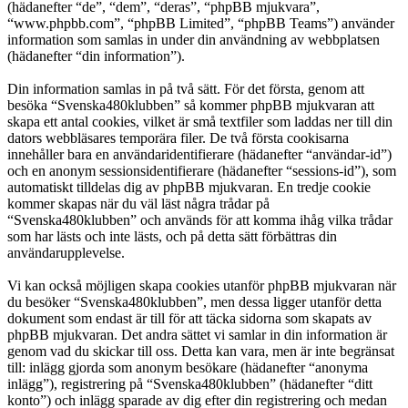
(hädanefter “de”, “dem”, “deras”, “phpBB mjukvara”,
“www.phpbb.com”, “phpBB Limited”, “phpBB Teams”) använder
information som samlas in under din användning av webbplatsen
(hädanefter “din information”).
Din information samlas in på två sätt. För det första, genom att
besöka “Svenska480klubben” så kommer phpBB mjukvaran att
skapa ett antal cookies, vilket är små textfiler som laddas ner till din
dators webbläsares temporära filer. De två första cookisarna
innehåller bara en användaridentifierare (hädanefter “användar-id”)
och en anonym sessionsidentifierare (hädanefter “sessions-id”), som
automatiskt tilldelas dig av phpBB mjukvaran. En tredje cookie
kommer skapas när du väl läst några trådar på
“Svenska480klubben” och används för att komma ihåg vilka trådar
som har lästs och inte lästs, och på detta sätt förbättras din
användarupplevelse.
Vi kan också möjligen skapa cookies utanför phpBB mjukvaran när
du besöker “Svenska480klubben”, men dessa ligger utanför detta
dokument som endast är till för att täcka sidorna som skapats av
phpBB mjukvaran. Det andra sättet vi samlar in din information är
genom vad du skickar till oss. Detta kan vara, men är inte begränsat
till: inlägg gjorda som anonym besökare (hädanefter “anonyma
inlägg”), registrering på “Svenska480klubben” (hädanefter “ditt
konto”) och inlägg sparade av dig efter din registrering och medan