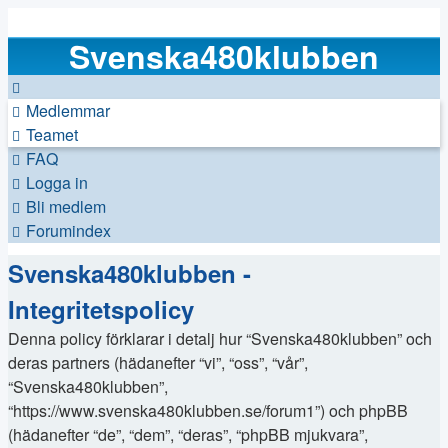
Svenska480klubben
Medlemmar
Teamet
FAQ
Logga in
Bli medlem
Forumindex
Svenska480klubben -
Integritetspolicy
Denna policy förklarar i detalj hur “Svenska480klubben” och
deras partners (hädanefter “vi”, “oss”, “vår”,
“Svenska480klubben”,
“https://www.svenska480klubben.se/forum1”) och phpBB
(hädanefter “de”, “dem”, “deras”, “phpBB mjukvara”,