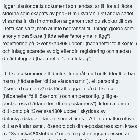
ligger utanför detta dokument som endast är till för att täcka
sidorna som skapats av phpBB mjukvaran. Det andra sättet
vi samlar in din information är genom vad du skickar till oss.
Detta kan vara, men är inte begränsat till: inlägg gjorda som
anonym besökare (hädanefter “anonyma inlägg”),
registrering på “Svenska480klubben” (hädanefter “ditt konto”)
och inlägg sparade av dig efter din registrering och medan
du är inloggad (hädanefter “dina inlägg”).
Ditt konto kommer alltid minst innehålla ett unikt identifierbart
namn (hädanefter “ditt användarnamn”), ett personligt
lösenord som används för att logga in på ditt konto
(hädanefter “ditt lösenord”) och en personlig, giltig e-
postadress (hädanefter “din e-postadress”). Informationen i
ditt konto på “Svenska480klubben” skyddas av
dataskyddslagar i landet som vi finns i. All information utöver
ditt användarnamn, lösenord och din e-postadress som krävs
av “Svenska480klubben” under registreringsprocessen är