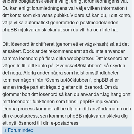
endera obligatorisk eller frivillig, enligt forumledningens val.
Du kan enligt forumledningens val välja vilken information i
ditt konto som ska visas publikt. Vidare så kan du, i ditt konto,
välja vilka automatiskt genererade e-postmeddelanden
phpBB mjukvaran skickar ut som du vill ha och inte ha.
Ditt lösenord är chiffrerat (genom ett envägs-hash) så att det
är säkert. Dock är det rekommenderat att du inte använder
samma lösenord på flera olika webbplatser. Ditt lösenord är
vägen in till ditt konto på “Svenska480klubben”, så skydda
det noga. Aldrig under några som helst omständigheter
kommer någon från “Svenska480klubben”, phpBB eller
annan tredje part att fråga dig efter ditt lösenord. Om du
glömmer bort ditt lösenord så kan du använda “Jag har glömt
mitt lösenord”-funktionen som finns i phpBB mjukvaran.
Denna process kommer att be dig om ditt användarnamn och
din e-postadress, sen kommer phpBB mjukvaran skicka dig
ett nytt lösenord till din e-postadress.
Forumindex