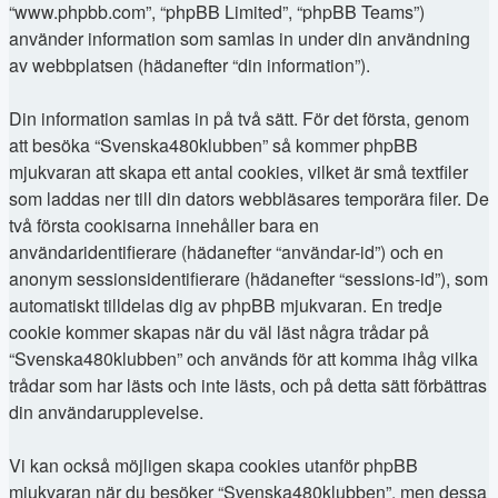
“www.phpbb.com”, “phpBB Limited”, “phpBB Teams”)
använder information som samlas in under din användning
av webbplatsen (hädanefter “din information”).
Din information samlas in på två sätt. För det första, genom
att besöka “Svenska480klubben” så kommer phpBB
mjukvaran att skapa ett antal cookies, vilket är små textfiler
som laddas ner till din dators webbläsares temporära filer. De
två första cookisarna innehåller bara en
användaridentifierare (hädanefter “användar-id”) och en
anonym sessionsidentifierare (hädanefter “sessions-id”), som
automatiskt tilldelas dig av phpBB mjukvaran. En tredje
cookie kommer skapas när du väl läst några trådar på
“Svenska480klubben” och används för att komma ihåg vilka
trådar som har lästs och inte lästs, och på detta sätt förbättras
din användarupplevelse.
Vi kan också möjligen skapa cookies utanför phpBB
mjukvaran när du besöker “Svenska480klubben”, men dessa