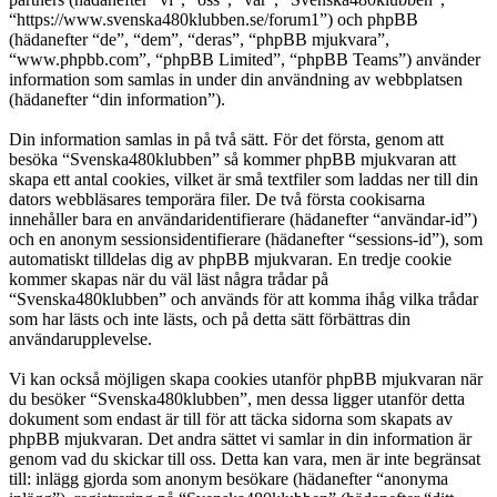
“https://www.svenska480klubben.se/forum1”) och phpBB
(hädanefter “de”, “dem”, “deras”, “phpBB mjukvara”,
“www.phpbb.com”, “phpBB Limited”, “phpBB Teams”) använder
information som samlas in under din användning av webbplatsen
(hädanefter “din information”).
Din information samlas in på två sätt. För det första, genom att
besöka “Svenska480klubben” så kommer phpBB mjukvaran att
skapa ett antal cookies, vilket är små textfiler som laddas ner till din
dators webbläsares temporära filer. De två första cookisarna
innehåller bara en användaridentifierare (hädanefter “användar-id”)
och en anonym sessionsidentifierare (hädanefter “sessions-id”), som
automatiskt tilldelas dig av phpBB mjukvaran. En tredje cookie
kommer skapas när du väl läst några trådar på
“Svenska480klubben” och används för att komma ihåg vilka trådar
som har lästs och inte lästs, och på detta sätt förbättras din
användarupplevelse.
Vi kan också möjligen skapa cookies utanför phpBB mjukvaran när
du besöker “Svenska480klubben”, men dessa ligger utanför detta
dokument som endast är till för att täcka sidorna som skapats av
phpBB mjukvaran. Det andra sättet vi samlar in din information är
genom vad du skickar till oss. Detta kan vara, men är inte begränsat
till: inlägg gjorda som anonym besökare (hädanefter “anonyma