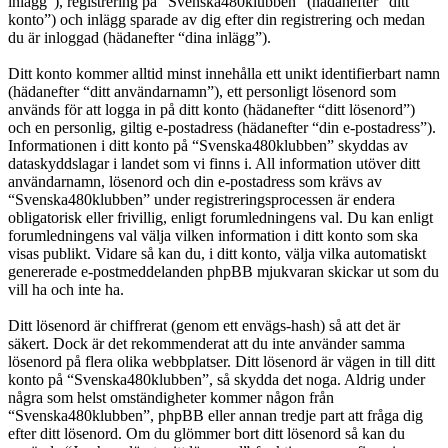
inlägg”), registrering på “Svenska480klubben” (hädanefter “ditt
konto”) och inlägg sparade av dig efter din registrering och medan
du är inloggad (hädanefter “dina inlägg”).
Ditt konto kommer alltid minst innehålla ett unikt identifierbart namn
(hädanefter “ditt användarnamn”), ett personligt lösenord som
används för att logga in på ditt konto (hädanefter “ditt lösenord”)
och en personlig, giltig e-postadress (hädanefter “din e-postadress”).
Informationen i ditt konto på “Svenska480klubben” skyddas av
dataskyddslagar i landet som vi finns i. All information utöver ditt
användarnamn, lösenord och din e-postadress som krävs av
“Svenska480klubben” under registreringsprocessen är endera
obligatorisk eller frivillig, enligt forumledningens val. Du kan enligt
forumledningens val välja vilken information i ditt konto som ska
visas publikt. Vidare så kan du, i ditt konto, välja vilka automatiskt
genererade e-postmeddelanden phpBB mjukvaran skickar ut som du
vill ha och inte ha.
Ditt lösenord är chiffrerat (genom ett envägs-hash) så att det är
säkert. Dock är det rekommenderat att du inte använder samma
lösenord på flera olika webbplatser. Ditt lösenord är vägen in till ditt
konto på “Svenska480klubben”, så skydda det noga. Aldrig under
några som helst omständigheter kommer någon från
“Svenska480klubben”, phpBB eller annan tredje part att fråga dig
efter ditt lösenord. Om du glömmer bort ditt lösenord så kan du