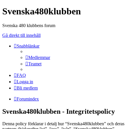
Svenska480klubben
Svenska 480 klubbens forum
Gå direkt till innehåll
Snabblänkar
Medlemmar
Teamet
FAQ
Logga in
Bli medlem
Forumindex
Svenska480klubben - Integritetspolicy
Denna policy förklarar i detalj hur “Svenska480klubben” och deras
partners (hädanefter “vi”, “oss”, “vår”, “Svenska480klubben”,