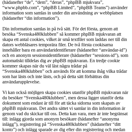
(hädanefter “de”, “dem”, “deras”, “phpBB mjukvara”,
“www.phpbb.com”, “phpBB Limited”, “phpBB Teams”) använder
information som samlas in under din användning av webbplatsen
(hädanefter “din information”).
Din information samlas in på två sätt. För det första, genom att
besöka “Svenska480klubben” så kommer phpBB mjukvaran att
skapa ett antal cookies, vilket är små textfiler som laddas ner till din
dators webbläsares temporära filer. De två första cookisarna
innehåller bara en användaridentifierare (hädanefter “användar-id”)
och en anonym sessionsidentifierare (hädanefter “sessions-id”), som
automatiskt tilldelas dig av phpBB mjukvaran. En tredje cookie
kommer skapas när du väl läst några trådar på
“Svenska480klubben” och används för att komma ihåg vilka trådar
som har lästs och inte lästs, och på detta sätt förbättras din
användarupplevelse.
Vi kan också möjligen skapa cookies utanför phpBB mjukvaran när
du besöker “Svenska480klubben”, men dessa ligger utanför detta
dokument som endast är till för att täcka sidorna som skapats av
phpBB mjukvaran. Det andra sättet vi samlar in din information är
genom vad du skickar till oss. Detta kan vara, men är inte begränsat
till: inlägg gjorda som anonym besökare (hädanefter “anonyma
inlägg”), registrering på “Svenska480klubben” (hädanefter “ditt
konto”) och inlägg sparade av dig efter din registrering och medan