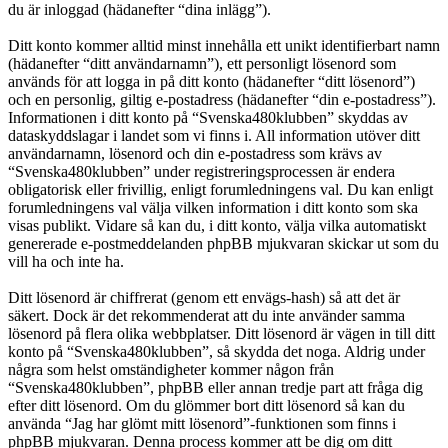
du är inloggad (hädanefter “dina inlägg”).
Ditt konto kommer alltid minst innehålla ett unikt identifierbart namn
(hädanefter “ditt användarnamn”), ett personligt lösenord som
används för att logga in på ditt konto (hädanefter “ditt lösenord”)
och en personlig, giltig e-postadress (hädanefter “din e-postadress”).
Informationen i ditt konto på “Svenska480klubben” skyddas av
dataskyddslagar i landet som vi finns i. All information utöver ditt
användarnamn, lösenord och din e-postadress som krävs av
“Svenska480klubben” under registreringsprocessen är endera
obligatorisk eller frivillig, enligt forumledningens val. Du kan enligt
forumledningens val välja vilken information i ditt konto som ska
visas publikt. Vidare så kan du, i ditt konto, välja vilka automatiskt
genererade e-postmeddelanden phpBB mjukvaran skickar ut som du
vill ha och inte ha.
Ditt lösenord är chiffrerat (genom ett envägs-hash) så att det är
säkert. Dock är det rekommenderat att du inte använder samma
lösenord på flera olika webbplatser. Ditt lösenord är vägen in till ditt
konto på “Svenska480klubben”, så skydda det noga. Aldrig under
några som helst omständigheter kommer någon från
“Svenska480klubben”, phpBB eller annan tredje part att fråga dig
efter ditt lösenord. Om du glömmer bort ditt lösenord så kan du
använda “Jag har glömt mitt lösenord”-funktionen som finns i
phpBB mjukvaran. Denna process kommer att be dig om ditt