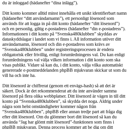
du är inloggad (hädanefter “dina inlägg”).
Ditt konto kommer alltid minst innehålla ett unikt identifierbart namn
(hädanefter “ditt användarnamn”), ett personligt lösenord som
används för att logga in på ditt konto (hädanefter “ditt lösenord”)
och en personlig, giltig e-postadress (hädanefter “din e-postadress”).
Informationen i ditt konto på “Svenska480klubben” skyddas av
dataskyddslagar i landet som vi finns i. All information utöver ditt
användarnamn, lösenord och din e-postadress som krävs av
“Svenska480klubben” under registreringsprocessen är endera
obligatorisk eller frivillig, enligt forumledningens val. Du kan enligt
forumledningens val välja vilken information i ditt konto som ska
visas publikt. Vidare så kan du, i ditt konto, välja vilka automatiskt
genererade e-postmeddelanden phpBB mjukvaran skickar ut som du
vill ha och inte ha.
Ditt lösenord är chiffrerat (genom ett envägs-hash) så att det är
säkert. Dock är det rekommenderat att du inte använder samma
lösenord på flera olika webbplatser. Ditt lösenord är vägen in till ditt
konto på “Svenska480klubben”, så skydda det noga. Aldrig under
några som helst omständigheter kommer någon från
“Svenska480klubben”, phpBB eller annan tredje part att fråga dig
efter ditt lösenord. Om du glömmer bort ditt lösenord så kan du
använda “Jag har glömt mitt lösenord”-funktionen som finns i
phpBB mjukvaran. Denna process kommer att be dig om ditt