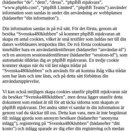
(hädanefter “de”, “dem”, “deras”, “phpBB mjukvara”,
“www.phpbb.com”, “phpBB Limited”, “phpBB Teams”) använder
information som samlas in under din användning av webbplatsen
(hädanefter “din information”).
Din information samlas in på två sätt. För det första, genom att
besöka “Svenska480klubben” så kommer phpBB mjukvaran att
skapa ett antal cookies, vilket är små textfiler som laddas ner till din
dators webbläsares temporära filer. De två första cookisarna
innehåller bara en användaridentifierare (hädanefter “användar-id”)
och en anonym sessionsidentifierare (hädanefter “sessions-id”), som
automatiskt tilldelas dig av phpBB mjukvaran. En tredje cookie
kommer skapas när du väl läst några trådar på
“Svenska480klubben” och används för att komma ihåg vilka trådar
som har lästs och inte lästs, och på detta sätt förbättras din
användarupplevelse.
Vi kan också möjligen skapa cookies utanför phpBB mjukvaran när
du besöker “Svenska480klubben”, men dessa ligger utanför detta
dokument som endast är till för att täcka sidorna som skapats av
phpBB mjukvaran. Det andra sättet vi samlar in din information är
genom vad du skickar till oss. Detta kan vara, men är inte begränsat
till: inlägg gjorda som anonym besökare (hädanefter “anonyma
inlägg”), registrering på “Svenska480klubben” (hädanefter “ditt
konto”) och inlägg sparade av dig efter din registrering och medan