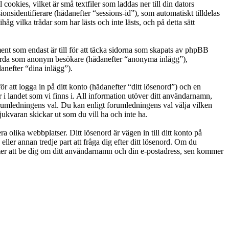
okies, vilket är små textfiler som laddas ner till din dators
nsidentifierare (hädanefter “sessions-id”), som automatiskt tilldelas
vilka trådar som har lästs och inte lästs, och på detta sätt
t som endast är till för att täcka sidorna som skapats av phpBB
g gjorda som anonym besökare (hädanefter “anonyma inlägg”),
anefter “dina inlägg”).
r att logga in på ditt konto (hädanefter “ditt lösenord”) och en
i landet som vi finns i. All information utöver ditt användarnamn,
orumledningens val. Du kan enligt forumledningens val välja vilken
ukvaran skickar ut som du vill ha och inte ha.
a olika webbplatser. Ditt lösenord är vägen in till ditt konto på
 annan tredje part att fråga dig efter ditt lösenord. Om du
r att be dig om ditt användarnamn och din e-postadress, sen kommer