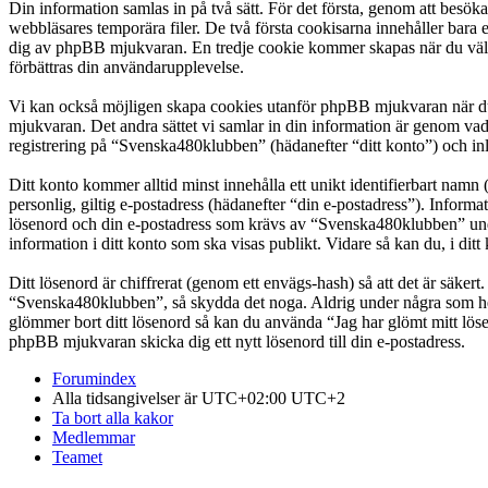
Din information samlas in på två sätt. För det första, genom att besö
webbläsares temporära filer. De två första cookisarna innehåller bara 
dig av phpBB mjukvaran. En tredje cookie kommer skapas när du väl lä
förbättras din användarupplevelse.
Vi kan också möjligen skapa cookies utanför phpBB mjukvaran när du
mjukvaran. Det andra sättet vi samlar in din information är genom vad
registrering på “Svenska480klubben” (hädanefter “ditt konto”) och inl
Ditt konto kommer alltid minst innehålla ett unikt identifierbart namn 
personlig, giltig e-postadress (hädanefter “din e-postadress”). Infor
lösenord och din e-postadress som krävs av “Svenska480klubben” under 
information i ditt konto som ska visas publikt. Vidare så kan du, i d
Ditt lösenord är chiffrerat (genom ett envägs-hash) så att det är säker
“Svenska480klubben”, så skydda det noga. Aldrig under några som hel
glömmer bort ditt lösenord så kan du använda “Jag har glömt mitt l
phpBB mjukvaran skicka dig ett nytt lösenord till din e-postadress.
Forumindex
Alla tidsangivelser är UTC+02:00 UTC+2
Ta bort alla kakor
Medlemmar
Teamet