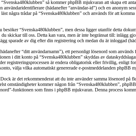
ka “Svenska480klubben” så kommer phpBB mjukvaran att skapa ett antal co
en användaridentifierare (hädanefter “användar-id”) och en anonym sessio
st några trådar på “Svenska480klubben” och används för att komma ihåg 
 besöker “Svenska480klubben”, men dessa ligger utanför detta dokumen
 du skickar till oss. Detta kan vara, men är inte begränsat till: inläg
ägg sparade av dig efter din registrering och medan du är inloggad (häd
(hädanefter “ditt användarnamn”), ett personligt lösenord som används fö
mationen i ditt konto på “Svenska480klubben” skyddas av dataskyddslagar 
registreringsprocessen är endera obligatorisk eller frivillig, enligt f
itt konto, välja vilka automatiskt genererade e-postmeddelanden phpBB mj
t. Dock är det rekommenderat att du inte använder samma lösenord på fler
st omständigheter kommer någon från “Svenska480klubben”, phpBB eller
ösenord”-funktionen som finns i phpBB mjukvaran. Denna process komme