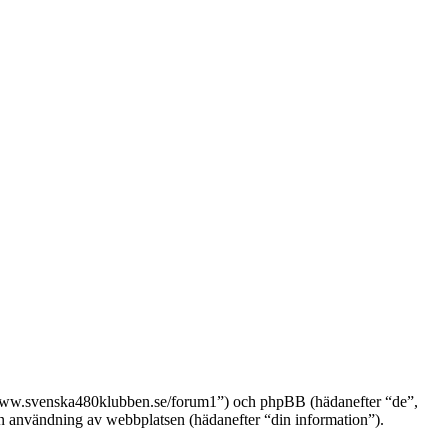
://www.svenska480klubben.se/forum1”) och phpBB (hädanefter “de”,
nvändning av webbplatsen (hädanefter “din information”).