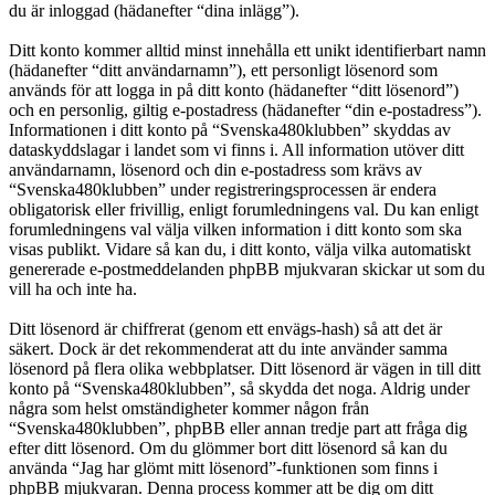
du är inloggad (hädanefter “dina inlägg”).
Ditt konto kommer alltid minst innehålla ett unikt identifierbart namn
(hädanefter “ditt användarnamn”), ett personligt lösenord som
används för att logga in på ditt konto (hädanefter “ditt lösenord”)
och en personlig, giltig e-postadress (hädanefter “din e-postadress”).
Informationen i ditt konto på “Svenska480klubben” skyddas av
dataskyddslagar i landet som vi finns i. All information utöver ditt
användarnamn, lösenord och din e-postadress som krävs av
“Svenska480klubben” under registreringsprocessen är endera
obligatorisk eller frivillig, enligt forumledningens val. Du kan enligt
forumledningens val välja vilken information i ditt konto som ska
visas publikt. Vidare så kan du, i ditt konto, välja vilka automatiskt
genererade e-postmeddelanden phpBB mjukvaran skickar ut som du
vill ha och inte ha.
Ditt lösenord är chiffrerat (genom ett envägs-hash) så att det är
säkert. Dock är det rekommenderat att du inte använder samma
lösenord på flera olika webbplatser. Ditt lösenord är vägen in till ditt
konto på “Svenska480klubben”, så skydda det noga. Aldrig under
några som helst omständigheter kommer någon från
“Svenska480klubben”, phpBB eller annan tredje part att fråga dig
efter ditt lösenord. Om du glömmer bort ditt lösenord så kan du
använda “Jag har glömt mitt lösenord”-funktionen som finns i
phpBB mjukvaran. Denna process kommer att be dig om ditt