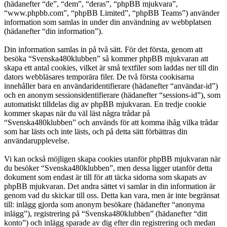
(hädanefter “de”, “dem”, “deras”, “phpBB mjukvara”,
“www.phpbb.com”, “phpBB Limited”, “phpBB Teams”) använder
information som samlas in under din användning av webbplatsen
(hädanefter “din information”).
Din information samlas in på två sätt. För det första, genom att
besöka “Svenska480klubben” så kommer phpBB mjukvaran att
skapa ett antal cookies, vilket är små textfiler som laddas ner till din
dators webbläsares temporära filer. De två första cookisarna
innehåller bara en användaridentifierare (hädanefter “användar-id”)
och en anonym sessionsidentifierare (hädanefter “sessions-id”), som
automatiskt tilldelas dig av phpBB mjukvaran. En tredje cookie
kommer skapas när du väl läst några trådar på
“Svenska480klubben” och används för att komma ihåg vilka trådar
som har lästs och inte lästs, och på detta sätt förbättras din
användarupplevelse.
Vi kan också möjligen skapa cookies utanför phpBB mjukvaran när
du besöker “Svenska480klubben”, men dessa ligger utanför detta
dokument som endast är till för att täcka sidorna som skapats av
phpBB mjukvaran. Det andra sättet vi samlar in din information är
genom vad du skickar till oss. Detta kan vara, men är inte begränsat
till: inlägg gjorda som anonym besökare (hädanefter “anonyma
inlägg”), registrering på “Svenska480klubben” (hädanefter “ditt
konto”) och inlägg sparade av dig efter din registrering och medan