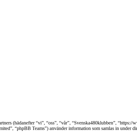
partners (hädanefter “vi”, “oss”, “vår”, “Svenska480klubben”, “https
ed”, “phpBB Teams”) använder information som samlas in under din a