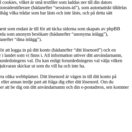
okies, vilket är små textfiler som laddas ner till din dators
nsidentifierare (hädanefter “sessions-id”), som automatiskt tilldelas
vilka trådar som har lästs och inte lästs, och på detta sätt
t som endast är till för att täcka sidorna som skapats av phpBB
g gjorda som anonym besökare (hädanefter “anonyma inlägg”),
anefter “dina inlägg”).
r att logga in på ditt konto (hädanefter “ditt lösenord”) och en
i landet som vi finns i. All information utöver ditt användarnamn,
orumledningens val. Du kan enligt forumledningens val välja vilken
ukvaran skickar ut som du vill ha och inte ha.
a olika webbplatser. Ditt lösenord är vägen in till ditt konto på
 annan tredje part att fråga dig efter ditt lösenord. Om du
r att be dig om ditt användarnamn och din e-postadress, sen kommer