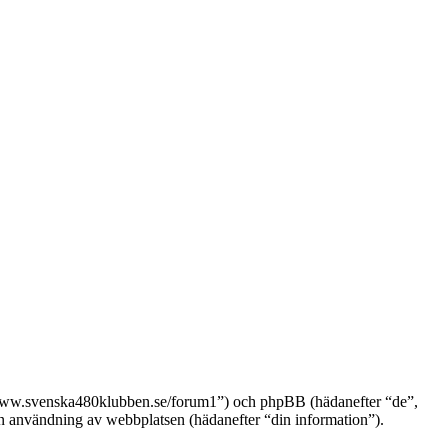
://www.svenska480klubben.se/forum1”) och phpBB (hädanefter “de”,
nvändning av webbplatsen (hädanefter “din information”).