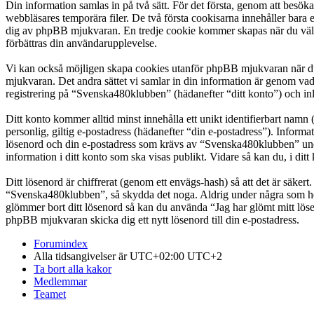
Din information samlas in på två sätt. För det första, genom att besö
webbläsares temporära filer. De två första cookisarna innehåller bara 
dig av phpBB mjukvaran. En tredje cookie kommer skapas när du väl lä
förbättras din användarupplevelse.
Vi kan också möjligen skapa cookies utanför phpBB mjukvaran när du
mjukvaran. Det andra sättet vi samlar in din information är genom vad
registrering på “Svenska480klubben” (hädanefter “ditt konto”) och inl
Ditt konto kommer alltid minst innehålla ett unikt identifierbart namn 
personlig, giltig e-postadress (hädanefter “din e-postadress”). Infor
lösenord och din e-postadress som krävs av “Svenska480klubben” under 
information i ditt konto som ska visas publikt. Vidare så kan du, i d
Ditt lösenord är chiffrerat (genom ett envägs-hash) så att det är säker
“Svenska480klubben”, så skydda det noga. Aldrig under några som hel
glömmer bort ditt lösenord så kan du använda “Jag har glömt mitt l
phpBB mjukvaran skicka dig ett nytt lösenord till din e-postadress.
Forumindex
Alla tidsangivelser är UTC+02:00 UTC+2
Ta bort alla kakor
Medlemmar
Teamet