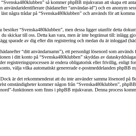
ka “Svenska480klubben” så kommer phpBB mjukvaran att skapa ett antal co
en användaridentifierare (hädanefter “användar-id”) och en anonym sessio
st några trådar på “Svenska480klubben” och används för att komma ihåg 
 besöker “Svenska480klubben”, men dessa ligger utanför detta dokumen
 du skickar till oss. Detta kan vara, men är inte begränsat till: inläg
ägg sparade av dig efter din registrering och medan du är inloggad (häd
(hädanefter “ditt användarnamn”), ett personligt lösenord som används fö
mationen i ditt konto på “Svenska480klubben” skyddas av dataskyddslagar 
registreringsprocessen är endera obligatorisk eller frivillig, enligt f
itt konto, välja vilka automatiskt genererade e-postmeddelanden phpBB mj
t. Dock är det rekommenderat att du inte använder samma lösenord på fler
st omständigheter kommer någon från “Svenska480klubben”, phpBB eller
ösenord”-funktionen som finns i phpBB mjukvaran. Denna process komme