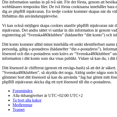
Din information samlas in på två sätt. För det första, genom att besö
webbläsares temporära filer. De två första cookisarna innehåller bara 
dig av phpBB mjukvaran. En tredje cookie kommer skapas när du väl lä
förbättras din användarupplevelse.
Vi kan också möjligen skapa cookies utanför phpBB mjukvaran när du
mjukvaran. Det andra sättet vi samlar in din information är genom vad
registrering på “Svenska480klubben” (hädanefter “ditt konto”) och inl
Ditt konto kommer alltid minst innehålla ett unikt identifierbart namn 
personlig, giltig e-postadress (hädanefter “din e-postadress”). Infor
lösenord och din e-postadress som krävs av “Svenska480klubben” under 
information i ditt konto som ska visas publikt. Vidare så kan du, i d
Ditt lösenord är chiffrerat (genom ett envägs-hash) så att det är säker
“Svenska480klubben”, så skydda det noga. Aldrig under några som hel
glömmer bort ditt lösenord så kan du använda “Jag har glömt mitt l
phpBB mjukvaran skicka dig ett nytt lösenord till din e-postadress.
Forumindex
Alla tidsangivelser är UTC+02:00 UTC+2
Ta bort alla kakor
Medlemmar
Teamet