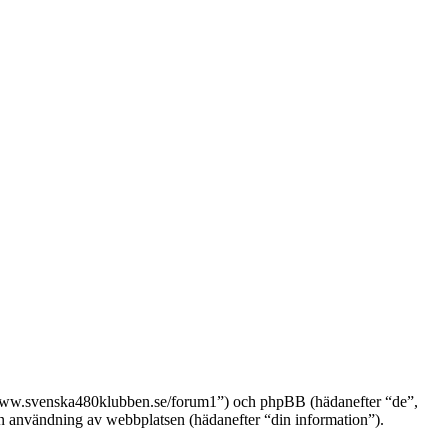
://www.svenska480klubben.se/forum1”) och phpBB (hädanefter “de”,
nvändning av webbplatsen (hädanefter “din information”).