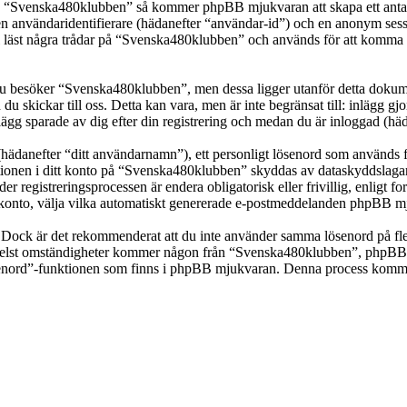
ka “Svenska480klubben” så kommer phpBB mjukvaran att skapa ett antal co
en användaridentifierare (hädanefter “användar-id”) och en anonym sessio
st några trådar på “Svenska480klubben” och används för att komma ihåg 
 besöker “Svenska480klubben”, men dessa ligger utanför detta dokumen
 du skickar till oss. Detta kan vara, men är inte begränsat till: inläg
ägg sparade av dig efter din registrering och medan du är inloggad (häd
(hädanefter “ditt användarnamn”), ett personligt lösenord som används fö
mationen i ditt konto på “Svenska480klubben” skyddas av dataskyddslagar 
registreringsprocessen är endera obligatorisk eller frivillig, enligt f
itt konto, välja vilka automatiskt genererade e-postmeddelanden phpBB mj
t. Dock är det rekommenderat att du inte använder samma lösenord på fler
st omständigheter kommer någon från “Svenska480klubben”, phpBB eller
ösenord”-funktionen som finns i phpBB mjukvaran. Denna process komme