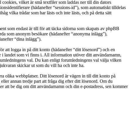
okies, vilket är små textfiler som laddas ner till din dators
nsidentifierare (hädanefter “sessions-id”), som automatiskt tilldelas
vilka trådar som har lästs och inte lästs, och på detta sätt
t som endast är till för att täcka sidorna som skapats av phpBB
g gjorda som anonym besökare (hädanefter “anonyma inlägg”),
anefter “dina inlägg”).
r att logga in på ditt konto (hädanefter “ditt lösenord”) och en
i landet som vi finns i. All information utöver ditt användarnamn,
orumledningens val. Du kan enligt forumledningens val välja vilken
ukvaran skickar ut som du vill ha och inte ha.
a olika webbplatser. Ditt lösenord är vägen in till ditt konto på
 annan tredje part att fråga dig efter ditt lösenord. Om du
r att be dig om ditt användarnamn och din e-postadress, sen kommer