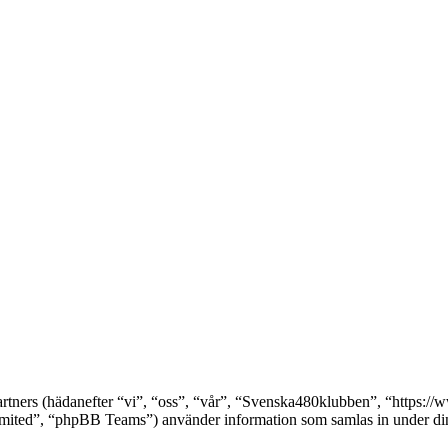
partners (hädanefter “vi”, “oss”, “vår”, “Svenska480klubben”, “https
ed”, “phpBB Teams”) använder information som samlas in under din a