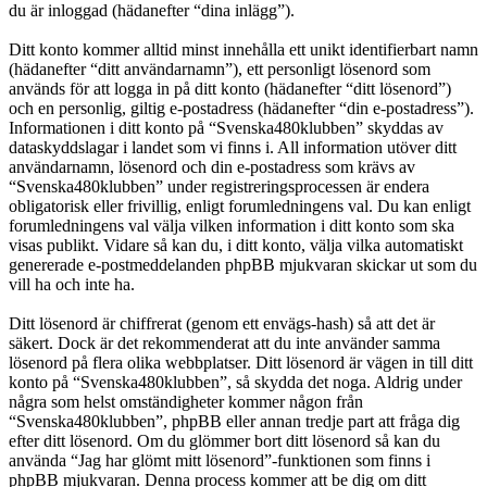
du är inloggad (hädanefter “dina inlägg”).
Ditt konto kommer alltid minst innehålla ett unikt identifierbart namn
(hädanefter “ditt användarnamn”), ett personligt lösenord som
används för att logga in på ditt konto (hädanefter “ditt lösenord”)
och en personlig, giltig e-postadress (hädanefter “din e-postadress”).
Informationen i ditt konto på “Svenska480klubben” skyddas av
dataskyddslagar i landet som vi finns i. All information utöver ditt
användarnamn, lösenord och din e-postadress som krävs av
“Svenska480klubben” under registreringsprocessen är endera
obligatorisk eller frivillig, enligt forumledningens val. Du kan enligt
forumledningens val välja vilken information i ditt konto som ska
visas publikt. Vidare så kan du, i ditt konto, välja vilka automatiskt
genererade e-postmeddelanden phpBB mjukvaran skickar ut som du
vill ha och inte ha.
Ditt lösenord är chiffrerat (genom ett envägs-hash) så att det är
säkert. Dock är det rekommenderat att du inte använder samma
lösenord på flera olika webbplatser. Ditt lösenord är vägen in till ditt
konto på “Svenska480klubben”, så skydda det noga. Aldrig under
några som helst omständigheter kommer någon från
“Svenska480klubben”, phpBB eller annan tredje part att fråga dig
efter ditt lösenord. Om du glömmer bort ditt lösenord så kan du
använda “Jag har glömt mitt lösenord”-funktionen som finns i
phpBB mjukvaran. Denna process kommer att be dig om ditt