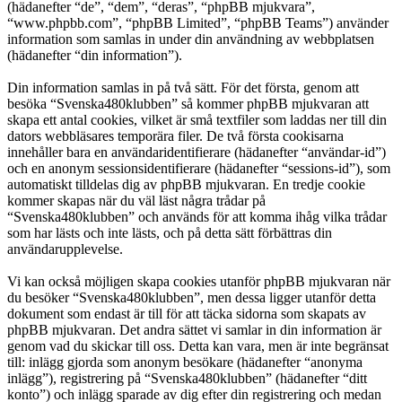
(hädanefter “de”, “dem”, “deras”, “phpBB mjukvara”,
“www.phpbb.com”, “phpBB Limited”, “phpBB Teams”) använder
information som samlas in under din användning av webbplatsen
(hädanefter “din information”).
Din information samlas in på två sätt. För det första, genom att
besöka “Svenska480klubben” så kommer phpBB mjukvaran att
skapa ett antal cookies, vilket är små textfiler som laddas ner till din
dators webbläsares temporära filer. De två första cookisarna
innehåller bara en användaridentifierare (hädanefter “användar-id”)
och en anonym sessionsidentifierare (hädanefter “sessions-id”), som
automatiskt tilldelas dig av phpBB mjukvaran. En tredje cookie
kommer skapas när du väl läst några trådar på
“Svenska480klubben” och används för att komma ihåg vilka trådar
som har lästs och inte lästs, och på detta sätt förbättras din
användarupplevelse.
Vi kan också möjligen skapa cookies utanför phpBB mjukvaran när
du besöker “Svenska480klubben”, men dessa ligger utanför detta
dokument som endast är till för att täcka sidorna som skapats av
phpBB mjukvaran. Det andra sättet vi samlar in din information är
genom vad du skickar till oss. Detta kan vara, men är inte begränsat
till: inlägg gjorda som anonym besökare (hädanefter “anonyma
inlägg”), registrering på “Svenska480klubben” (hädanefter “ditt
konto”) och inlägg sparade av dig efter din registrering och medan