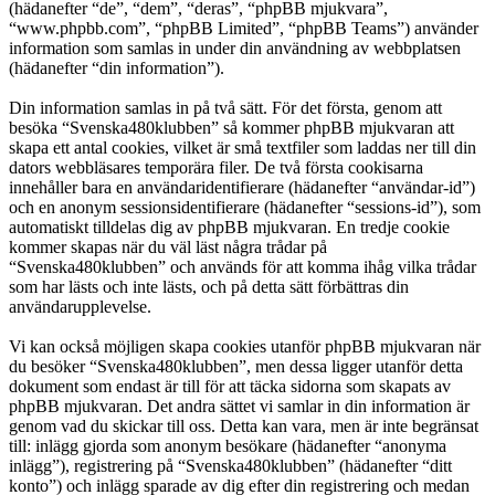
(hädanefter “de”, “dem”, “deras”, “phpBB mjukvara”,
“www.phpbb.com”, “phpBB Limited”, “phpBB Teams”) använder
information som samlas in under din användning av webbplatsen
(hädanefter “din information”).
Din information samlas in på två sätt. För det första, genom att
besöka “Svenska480klubben” så kommer phpBB mjukvaran att
skapa ett antal cookies, vilket är små textfiler som laddas ner till din
dators webbläsares temporära filer. De två första cookisarna
innehåller bara en användaridentifierare (hädanefter “användar-id”)
och en anonym sessionsidentifierare (hädanefter “sessions-id”), som
automatiskt tilldelas dig av phpBB mjukvaran. En tredje cookie
kommer skapas när du väl läst några trådar på
“Svenska480klubben” och används för att komma ihåg vilka trådar
som har lästs och inte lästs, och på detta sätt förbättras din
användarupplevelse.
Vi kan också möjligen skapa cookies utanför phpBB mjukvaran när
du besöker “Svenska480klubben”, men dessa ligger utanför detta
dokument som endast är till för att täcka sidorna som skapats av
phpBB mjukvaran. Det andra sättet vi samlar in din information är
genom vad du skickar till oss. Detta kan vara, men är inte begränsat
till: inlägg gjorda som anonym besökare (hädanefter “anonyma
inlägg”), registrering på “Svenska480klubben” (hädanefter “ditt
konto”) och inlägg sparade av dig efter din registrering och medan