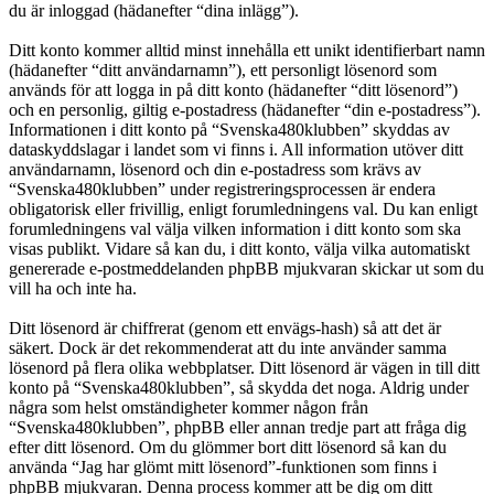
du är inloggad (hädanefter “dina inlägg”).
Ditt konto kommer alltid minst innehålla ett unikt identifierbart namn
(hädanefter “ditt användarnamn”), ett personligt lösenord som
används för att logga in på ditt konto (hädanefter “ditt lösenord”)
och en personlig, giltig e-postadress (hädanefter “din e-postadress”).
Informationen i ditt konto på “Svenska480klubben” skyddas av
dataskyddslagar i landet som vi finns i. All information utöver ditt
användarnamn, lösenord och din e-postadress som krävs av
“Svenska480klubben” under registreringsprocessen är endera
obligatorisk eller frivillig, enligt forumledningens val. Du kan enligt
forumledningens val välja vilken information i ditt konto som ska
visas publikt. Vidare så kan du, i ditt konto, välja vilka automatiskt
genererade e-postmeddelanden phpBB mjukvaran skickar ut som du
vill ha och inte ha.
Ditt lösenord är chiffrerat (genom ett envägs-hash) så att det är
säkert. Dock är det rekommenderat att du inte använder samma
lösenord på flera olika webbplatser. Ditt lösenord är vägen in till ditt
konto på “Svenska480klubben”, så skydda det noga. Aldrig under
några som helst omständigheter kommer någon från
“Svenska480klubben”, phpBB eller annan tredje part att fråga dig
efter ditt lösenord. Om du glömmer bort ditt lösenord så kan du
använda “Jag har glömt mitt lösenord”-funktionen som finns i
phpBB mjukvaran. Denna process kommer att be dig om ditt