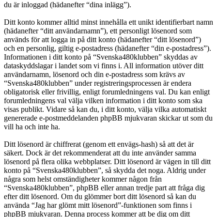
du är inloggad (hädanefter “dina inlägg”).
Ditt konto kommer alltid minst innehålla ett unikt identifierbart namn
(hädanefter “ditt användarnamn”), ett personligt lösenord som
används för att logga in på ditt konto (hädanefter “ditt lösenord”)
och en personlig, giltig e-postadress (hädanefter “din e-postadress”).
Informationen i ditt konto på “Svenska480klubben” skyddas av
dataskyddslagar i landet som vi finns i. All information utöver ditt
användarnamn, lösenord och din e-postadress som krävs av
“Svenska480klubben” under registreringsprocessen är endera
obligatorisk eller frivillig, enligt forumledningens val. Du kan enligt
forumledningens val välja vilken information i ditt konto som ska
visas publikt. Vidare så kan du, i ditt konto, välja vilka automatiskt
genererade e-postmeddelanden phpBB mjukvaran skickar ut som du
vill ha och inte ha.
Ditt lösenord är chiffrerat (genom ett envägs-hash) så att det är
säkert. Dock är det rekommenderat att du inte använder samma
lösenord på flera olika webbplatser. Ditt lösenord är vägen in till ditt
konto på “Svenska480klubben”, så skydda det noga. Aldrig under
några som helst omständigheter kommer någon från
“Svenska480klubben”, phpBB eller annan tredje part att fråga dig
efter ditt lösenord. Om du glömmer bort ditt lösenord så kan du
använda “Jag har glömt mitt lösenord”-funktionen som finns i
phpBB mjukvaran. Denna process kommer att be dig om ditt