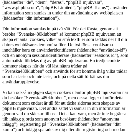
(hädanefter “de”, “dem”, “deras”, “phpBB mjukvara”,
“www.phpbb.com”, “phpBB Limited”, “phpBB Teams”) använder
information som samlas in under din användning av webbplatsen
(hädanefter “din information”).
Din information samlas in på två sätt. För det första, genom att
besöka “Svenska480klubben” så kommer phpBB mjukvaran att
skapa ett antal cookies, vilket är små textfiler som laddas ner till din
dators webbläsares temporära filer. De två första cookisarna
innehåller bara en användaridentifierare (hädanefter “användar-id”)
och en anonym sessionsidentifierare (hädanefter “sessions-id”), som
automatiskt tilldelas dig av phpBB mjukvaran. En tredje cookie
kommer skapas när du väl läst några trådar på
“Svenska480klubben” och används för att komma ihåg vilka trådar
som har lästs och inte lästs, och på detta sätt förbättras din
användarupplevelse.
Vi kan också möjligen skapa cookies utanför phpBB mjukvaran när
du besöker “Svenska480klubben”, men dessa ligger utanför detta
dokument som endast är till för att täcka sidorna som skapats av
phpBB mjukvaran. Det andra sättet vi samlar in din information är
genom vad du skickar till oss. Detta kan vara, men är inte begränsat
till: inlägg gjorda som anonym besökare (hädanefter “anonyma
inlägg”), registrering på “Svenska480klubben” (hädanefter “ditt
konto”) och inlägg sparade av dig efter din registrering och medan