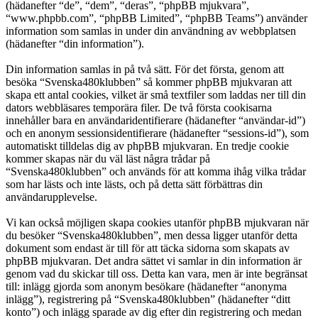
(hädanefter “de”, “dem”, “deras”, “phpBB mjukvara”,
“www.phpbb.com”, “phpBB Limited”, “phpBB Teams”) använder
information som samlas in under din användning av webbplatsen
(hädanefter “din information”).
Din information samlas in på två sätt. För det första, genom att
besöka “Svenska480klubben” så kommer phpBB mjukvaran att
skapa ett antal cookies, vilket är små textfiler som laddas ner till din
dators webbläsares temporära filer. De två första cookisarna
innehåller bara en användaridentifierare (hädanefter “användar-id”)
och en anonym sessionsidentifierare (hädanefter “sessions-id”), som
automatiskt tilldelas dig av phpBB mjukvaran. En tredje cookie
kommer skapas när du väl läst några trådar på
“Svenska480klubben” och används för att komma ihåg vilka trådar
som har lästs och inte lästs, och på detta sätt förbättras din
användarupplevelse.
Vi kan också möjligen skapa cookies utanför phpBB mjukvaran när
du besöker “Svenska480klubben”, men dessa ligger utanför detta
dokument som endast är till för att täcka sidorna som skapats av
phpBB mjukvaran. Det andra sättet vi samlar in din information är
genom vad du skickar till oss. Detta kan vara, men är inte begränsat
till: inlägg gjorda som anonym besökare (hädanefter “anonyma
inlägg”), registrering på “Svenska480klubben” (hädanefter “ditt
konto”) och inlägg sparade av dig efter din registrering och medan