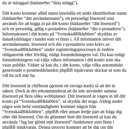
du är inloggad (hädanefter “dina inlägg”).
Ditt konto kommer alltid minst innehålla ett unikt identifierbart namn
(hädanefter “ditt användarnamn”), ett personligt lösenord som
används för att logga in på ditt konto (hädanefter “ditt lösenord”)
och en personlig, giltig e-postadress (hädanefter “din e-postadress”).
Informationen i ditt konto på “Svenska480klubben” skyddas av
dataskyddslagar i landet som vi finns i. All information utöver ditt
användarnamn, lösenord och din e-postadress som krävs av
“Svenska480klubben” under registreringsprocessen är endera
obligatorisk eller frivillig, enligt forumledningens val. Du kan enligt
forumledningens val välja vilken information i ditt konto som ska
visas publikt. Vidare så kan du, i ditt konto, välja vilka automatiskt
genererade e-postmeddelanden phpBB mjukvaran skickar ut som du
vill ha och inte ha.
Ditt lösenord är chiffrerat (genom ett envägs-hash) så att det är
säkert. Dock är det rekommenderat att du inte använder samma
lösenord på flera olika webbplatser. Ditt lösenord är vägen in till ditt
konto på “Svenska480klubben”, så skydda det noga. Aldrig under
några som helst omständigheter kommer någon från
“Svenska480klubben”, phpBB eller annan tredje part att fråga dig
efter ditt lösenord. Om du glömmer bort ditt lösenord så kan du
använda “Jag har glömt mitt lösenord”-funktionen som finns i
phpBB mjukvaran. Denna process kommer att be dig om ditt