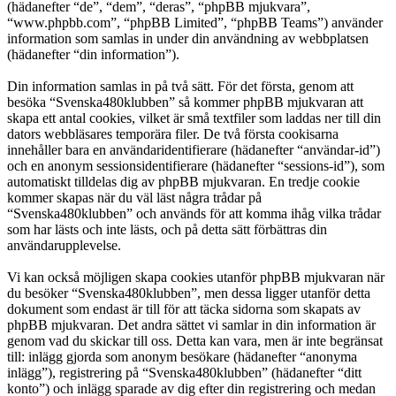
(hädanefter “de”, “dem”, “deras”, “phpBB mjukvara”,
“www.phpbb.com”, “phpBB Limited”, “phpBB Teams”) använder
information som samlas in under din användning av webbplatsen
(hädanefter “din information”).
Din information samlas in på två sätt. För det första, genom att
besöka “Svenska480klubben” så kommer phpBB mjukvaran att
skapa ett antal cookies, vilket är små textfiler som laddas ner till din
dators webbläsares temporära filer. De två första cookisarna
innehåller bara en användaridentifierare (hädanefter “användar-id”)
och en anonym sessionsidentifierare (hädanefter “sessions-id”), som
automatiskt tilldelas dig av phpBB mjukvaran. En tredje cookie
kommer skapas när du väl läst några trådar på
“Svenska480klubben” och används för att komma ihåg vilka trådar
som har lästs och inte lästs, och på detta sätt förbättras din
användarupplevelse.
Vi kan också möjligen skapa cookies utanför phpBB mjukvaran när
du besöker “Svenska480klubben”, men dessa ligger utanför detta
dokument som endast är till för att täcka sidorna som skapats av
phpBB mjukvaran. Det andra sättet vi samlar in din information är
genom vad du skickar till oss. Detta kan vara, men är inte begränsat
till: inlägg gjorda som anonym besökare (hädanefter “anonyma
inlägg”), registrering på “Svenska480klubben” (hädanefter “ditt
konto”) och inlägg sparade av dig efter din registrering och medan