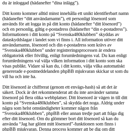
du är inloggad (hädanefter “dina inlägg”).
Ditt konto kommer alltid minst innehålla ett unikt identifierbart namn
(hädanefter “ditt användarnamn”), ett personligt lösenord som
används för att logga in på ditt konto (hädanefter “ditt lösenord”)
och en personlig, giltig e-postadress (hädanefter “din e-postadress”).
Informationen i ditt konto på “Svenska480klubben” skyddas av
dataskyddslagar i landet som vi finns i. All information utöver ditt
användarnamn, lösenord och din e-postadress som krävs av
“Svenska480klubben” under registreringsprocessen är endera
obligatorisk eller frivillig, enligt forumledningens val. Du kan enligt
forumledningens val välja vilken information i ditt konto som ska
visas publikt. Vidare så kan du, i ditt konto, välja vilka automatiskt
genererade e-postmeddelanden phpBB mjukvaran skickar ut som du
vill ha och inte ha.
Ditt lösenord är chiffrerat (genom ett envägs-hash) så att det är
säkert. Dock är det rekommenderat att du inte använder samma
lösenord på flera olika webbplatser. Ditt lösenord är vägen in till ditt
konto på “Svenska480klubben”, så skydda det noga. Aldrig under
några som helst omständigheter kommer någon från
“Svenska480klubben”, phpBB eller annan tredje part att fråga dig
efter ditt lösenord. Om du glömmer bort ditt lösenord så kan du
använda “Jag har glömt mitt lösenord”-funktionen som finns i
phpBB mjukvaran. Denna process kommer att be dig om ditt