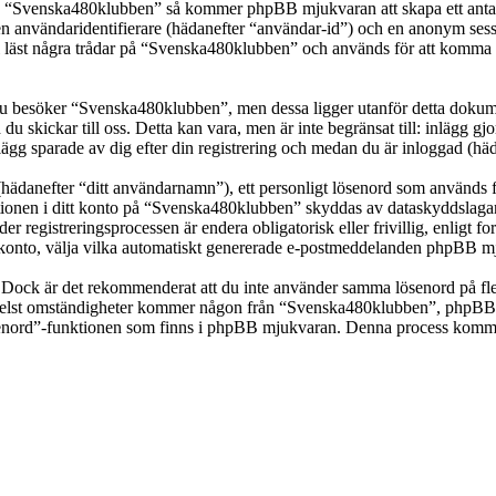
ka “Svenska480klubben” så kommer phpBB mjukvaran att skapa ett antal co
en användaridentifierare (hädanefter “användar-id”) och en anonym sessio
st några trådar på “Svenska480klubben” och används för att komma ihåg 
 besöker “Svenska480klubben”, men dessa ligger utanför detta dokumen
 du skickar till oss. Detta kan vara, men är inte begränsat till: inläg
ägg sparade av dig efter din registrering och medan du är inloggad (häd
(hädanefter “ditt användarnamn”), ett personligt lösenord som används fö
mationen i ditt konto på “Svenska480klubben” skyddas av dataskyddslagar 
registreringsprocessen är endera obligatorisk eller frivillig, enligt f
itt konto, välja vilka automatiskt genererade e-postmeddelanden phpBB mj
t. Dock är det rekommenderat att du inte använder samma lösenord på fler
st omständigheter kommer någon från “Svenska480klubben”, phpBB eller
ösenord”-funktionen som finns i phpBB mjukvaran. Denna process komme