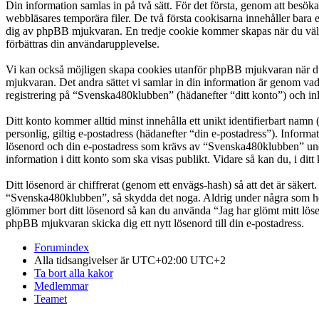
Din information samlas in på två sätt. För det första, genom att besö
webbläsares temporära filer. De två första cookisarna innehåller bara 
dig av phpBB mjukvaran. En tredje cookie kommer skapas när du väl lä
förbättras din användarupplevelse.
Vi kan också möjligen skapa cookies utanför phpBB mjukvaran när du
mjukvaran. Det andra sättet vi samlar in din information är genom vad
registrering på “Svenska480klubben” (hädanefter “ditt konto”) och inl
Ditt konto kommer alltid minst innehålla ett unikt identifierbart namn 
personlig, giltig e-postadress (hädanefter “din e-postadress”). Infor
lösenord och din e-postadress som krävs av “Svenska480klubben” under 
information i ditt konto som ska visas publikt. Vidare så kan du, i d
Ditt lösenord är chiffrerat (genom ett envägs-hash) så att det är säker
“Svenska480klubben”, så skydda det noga. Aldrig under några som hel
glömmer bort ditt lösenord så kan du använda “Jag har glömt mitt l
phpBB mjukvaran skicka dig ett nytt lösenord till din e-postadress.
Forumindex
Alla tidsangivelser är UTC+02:00 UTC+2
Ta bort alla kakor
Medlemmar
Teamet