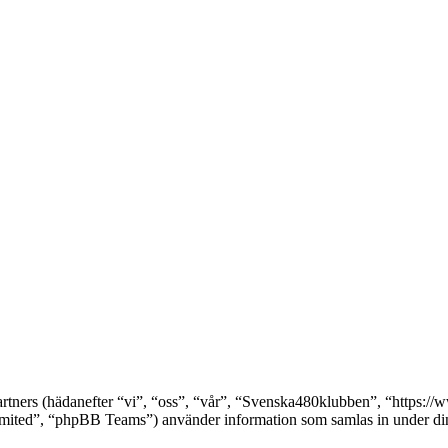
partners (hädanefter “vi”, “oss”, “vår”, “Svenska480klubben”, “https
ed”, “phpBB Teams”) använder information som samlas in under din a