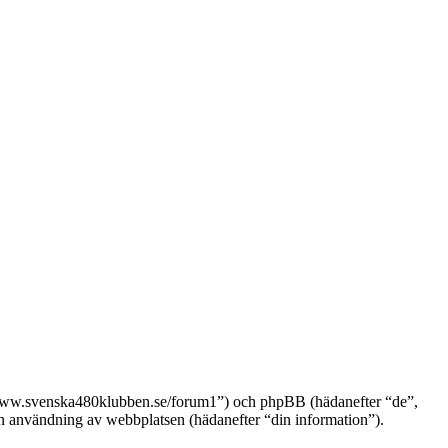
://www.svenska480klubben.se/forum1”) och phpBB (hädanefter “de”,
nvändning av webbplatsen (hädanefter “din information”).