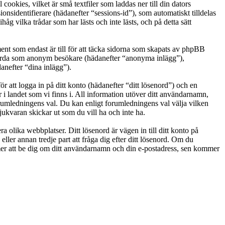
okies, vilket är små textfiler som laddas ner till din dators
nsidentifierare (hädanefter “sessions-id”), som automatiskt tilldelas
vilka trådar som har lästs och inte lästs, och på detta sätt
t som endast är till för att täcka sidorna som skapats av phpBB
g gjorda som anonym besökare (hädanefter “anonyma inlägg”),
anefter “dina inlägg”).
r att logga in på ditt konto (hädanefter “ditt lösenord”) och en
i landet som vi finns i. All information utöver ditt användarnamn,
orumledningens val. Du kan enligt forumledningens val välja vilken
ukvaran skickar ut som du vill ha och inte ha.
a olika webbplatser. Ditt lösenord är vägen in till ditt konto på
 annan tredje part att fråga dig efter ditt lösenord. Om du
r att be dig om ditt användarnamn och din e-postadress, sen kommer