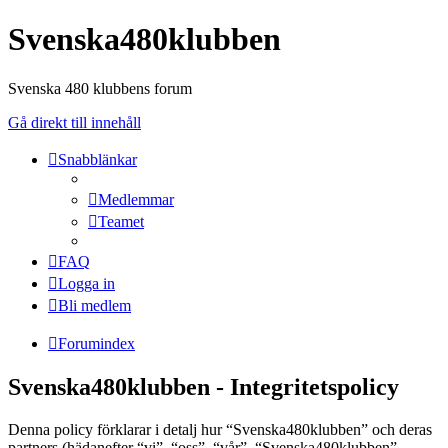
Svenska480klubben
Svenska 480 klubbens forum
Gå direkt till innehåll
Snabblänkar
Medlemmar
Teamet
FAQ
Logga in
Bli medlem
Forumindex
Svenska480klubben - Integritetspolicy
Denna policy förklarar i detalj hur “Svenska480klubben” och deras
partners (hädanefter “vi”, “oss”, “vår”, “Svenska480klubben”,