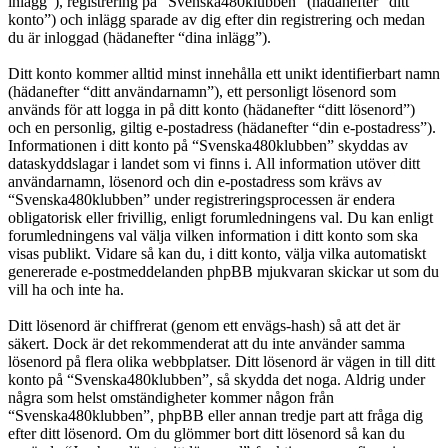
inlägg”), registrering på “Svenska480klubben” (hädanefter “ditt
konto”) och inlägg sparade av dig efter din registrering och medan
du är inloggad (hädanefter “dina inlägg”).
Ditt konto kommer alltid minst innehålla ett unikt identifierbart namn
(hädanefter “ditt användarnamn”), ett personligt lösenord som
används för att logga in på ditt konto (hädanefter “ditt lösenord”)
och en personlig, giltig e-postadress (hädanefter “din e-postadress”).
Informationen i ditt konto på “Svenska480klubben” skyddas av
dataskyddslagar i landet som vi finns i. All information utöver ditt
användarnamn, lösenord och din e-postadress som krävs av
“Svenska480klubben” under registreringsprocessen är endera
obligatorisk eller frivillig, enligt forumledningens val. Du kan enligt
forumledningens val välja vilken information i ditt konto som ska
visas publikt. Vidare så kan du, i ditt konto, välja vilka automatiskt
genererade e-postmeddelanden phpBB mjukvaran skickar ut som du
vill ha och inte ha.
Ditt lösenord är chiffrerat (genom ett envägs-hash) så att det är
säkert. Dock är det rekommenderat att du inte använder samma
lösenord på flera olika webbplatser. Ditt lösenord är vägen in till ditt
konto på “Svenska480klubben”, så skydda det noga. Aldrig under
några som helst omständigheter kommer någon från
“Svenska480klubben”, phpBB eller annan tredje part att fråga dig
efter ditt lösenord. Om du glömmer bort ditt lösenord så kan du