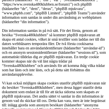
“https://www.svenska480klubben.se/forum1”) och phpBB
(hädanefter “de”, “dem”, “deras”, “phpBB mjukvara”,
“www.phpbb.com”, “phpBB Limited”, “phpBB Teams”) använder
information som samlas in under din användning av webbplatsen
(hädanefter “din information”).
Din information samlas in på två sätt. För det första, genom att
besöka “Svenska480klubben” så kommer phpBB mjukvaran att
skapa ett antal cookies, vilket är små textfiler som laddas ner till din
dators webbläsares temporära filer. De två första cookisarna
innehåller bara en användaridentifierare (hädanefter “användar-id”)
och en anonym sessionsidentifierare (hädanefter “sessions-id”), som
automatiskt tilldelas dig av phpBB mjukvaran. En tredje cookie
kommer skapas när du väl läst några trådar på
“Svenska480klubben” och används för att komma ihåg vilka trådar
som har lästs och inte lästs, och på detta sätt förbättras din
användarupplevelse.
Vi kan också möjligen skapa cookies utanför phpBB mjukvaran när
du besöker “Svenska480klubben”, men dessa ligger utanför detta
dokument som endast är till för att täcka sidorna som skapats av
phpBB mjukvaran. Det andra sättet vi samlar in din information är
genom vad du skickar till oss. Detta kan vara, men är inte begränsat
till: inlägg gjorda som anonym besökare (hädanefter “anonyma