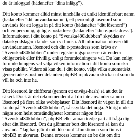
du är inloggad (hädanefter “dina inlägg”).
Ditt konto kommer alltid minst innehålla ett unikt identifierbart namn
(hädanefter “ditt användarnamn”), ett personligt lösenord som
används för att logga in på ditt konto (hädanefter “ditt lösenord”)
och en personlig, giltig e-postadress (hädanefter “din e-postadress”).
Informationen i ditt konto på “Svenska480klubben” skyddas av
dataskyddslagar i landet som vi finns i. All information utöver ditt
användarnamn, lösenord och din e-postadress som krävs av
“Svenska480klubben” under registreringsprocessen är endera
obligatorisk eller frivillig, enligt forumledningens val. Du kan enligt
forumledningens val välja vilken information i ditt konto som ska
visas publikt. Vidare så kan du, i ditt konto, välja vilka automatiskt
genererade e-postmeddelanden phpBB mjukvaran skickar ut som du
vill ha och inte ha.
Ditt lösenord är chiffrerat (genom ett envägs-hash) så att det är
säkert. Dock är det rekommenderat att du inte använder samma
lösenord på flera olika webbplatser. Ditt lösenord är vägen in till ditt
konto på “Svenska480klubben”, så skydda det noga. Aldrig under
några som helst omständigheter kommer någon från
“Svenska480klubben”, phpBB eller annan tredje part att fråga dig
efter ditt lösenord. Om du glömmer bort ditt lösenord så kan du
använda “Jag har glömt mitt lösenord”-funktionen som finns i
phpBB mjukvaran. Denna process kommer att be dig om ditt