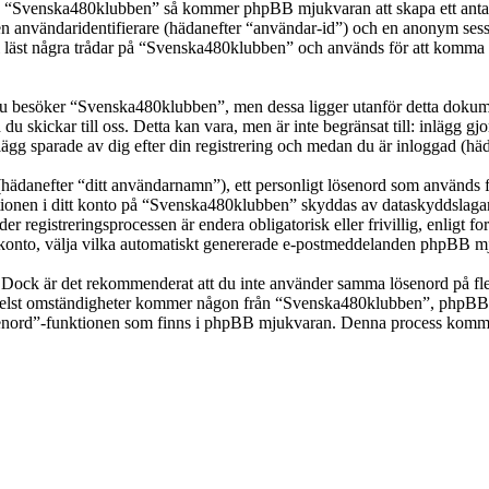
ka “Svenska480klubben” så kommer phpBB mjukvaran att skapa ett antal co
en användaridentifierare (hädanefter “användar-id”) och en anonym sessio
st några trådar på “Svenska480klubben” och används för att komma ihåg 
 besöker “Svenska480klubben”, men dessa ligger utanför detta dokumen
 du skickar till oss. Detta kan vara, men är inte begränsat till: inläg
ägg sparade av dig efter din registrering och medan du är inloggad (häd
(hädanefter “ditt användarnamn”), ett personligt lösenord som används fö
mationen i ditt konto på “Svenska480klubben” skyddas av dataskyddslagar 
registreringsprocessen är endera obligatorisk eller frivillig, enligt f
itt konto, välja vilka automatiskt genererade e-postmeddelanden phpBB mj
t. Dock är det rekommenderat att du inte använder samma lösenord på fler
st omständigheter kommer någon från “Svenska480klubben”, phpBB eller
ösenord”-funktionen som finns i phpBB mjukvaran. Denna process komme