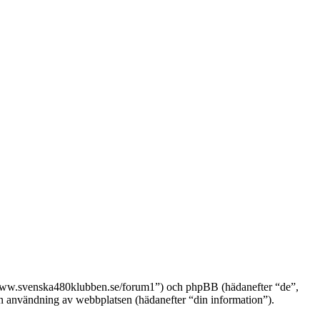
://www.svenska480klubben.se/forum1”) och phpBB (hädanefter “de”,
nvändning av webbplatsen (hädanefter “din information”).