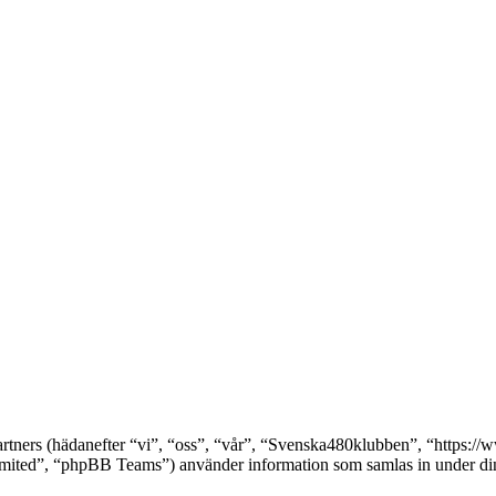
partners (hädanefter “vi”, “oss”, “vår”, “Svenska480klubben”, “https
ed”, “phpBB Teams”) använder information som samlas in under din a