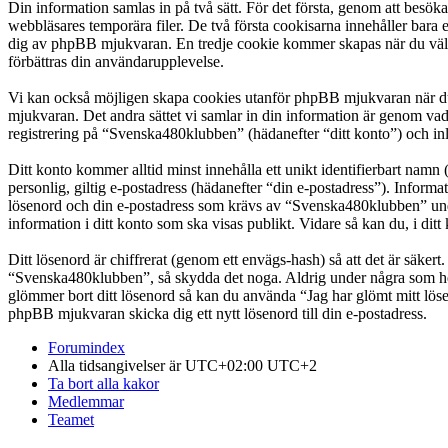
Din information samlas in på två sätt. För det första, genom att besö
webbläsares temporära filer. De två första cookisarna innehåller bara 
dig av phpBB mjukvaran. En tredje cookie kommer skapas när du väl lä
förbättras din användarupplevelse.
Vi kan också möjligen skapa cookies utanför phpBB mjukvaran när du
mjukvaran. Det andra sättet vi samlar in din information är genom vad
registrering på “Svenska480klubben” (hädanefter “ditt konto”) och inl
Ditt konto kommer alltid minst innehålla ett unikt identifierbart namn 
personlig, giltig e-postadress (hädanefter “din e-postadress”). Infor
lösenord och din e-postadress som krävs av “Svenska480klubben” under 
information i ditt konto som ska visas publikt. Vidare så kan du, i d
Ditt lösenord är chiffrerat (genom ett envägs-hash) så att det är säker
“Svenska480klubben”, så skydda det noga. Aldrig under några som hel
glömmer bort ditt lösenord så kan du använda “Jag har glömt mitt l
phpBB mjukvaran skicka dig ett nytt lösenord till din e-postadress.
Forumindex
Alla tidsangivelser är UTC+02:00 UTC+2
Ta bort alla kakor
Medlemmar
Teamet