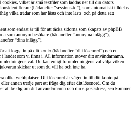
okies, vilket är små textfiler som laddas ner till din dators
nsidentifierare (hädanefter “sessions-id”), som automatiskt tilldelas
vilka trådar som har lästs och inte lästs, och på detta sätt
t som endast är till för att täcka sidorna som skapats av phpBB
g gjorda som anonym besökare (hädanefter “anonyma inlägg”),
anefter “dina inlägg”).
r att logga in på ditt konto (hädanefter “ditt lösenord”) och en
i landet som vi finns i. All information utöver ditt användarnamn,
orumledningens val. Du kan enligt forumledningens val välja vilken
ukvaran skickar ut som du vill ha och inte ha.
a olika webbplatser. Ditt lösenord är vägen in till ditt konto på
 annan tredje part att fråga dig efter ditt lösenord. Om du
r att be dig om ditt användarnamn och din e-postadress, sen kommer