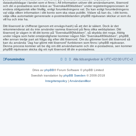
dataskyddslagar i landet som vi finns i. All information utöver ditt användarnamn, lösenord
och din e-postadress som krävs av “Svenska480klubben” under registreringsprocessen är
endera obligatorisk eller frivillig, enligt forumledningens val. Du kan enligt forumledningens
val välja vilken information i ditt konto som ska visas publikt. Vidare så kan du, i ditt konto,
välja vilka automatiskt genererade e-postmeddelanden phpBB mjukvaran skickar ut som du
vill ha och inte ha.
Ditt lösenord är chiffrerat (genom ett envägs-hash) så att det är säkert. Dock är det
rekommenderat att du inte använder samma lösenord på flera olika webbplatser. Ditt
lösenord är vägen in till ditt konto på “Svenska480klubben”, så skydda det noga. Aldrig
under några som helst omständigheter kommer någon från “Svenska480klubben”, phpBB
eller annan tredje part att fråga dig efter ditt lösenord. Om du glömmer bort ditt lösenord så
kan du använda “Jag har glömt mitt lösenord”-funktionen som finns i phpBB mjukvaran.
Denna process kommer att be dig om ditt användarnamn och din e-postadress, sen kommer
phpBB mjukvaran skicka dig ett nytt lösenord till din e-postadress.
Forumindex
Alla tidsangivelser är UTC+02:00 UTC+2
Drivs av
phpBB
® Forum Software © phpBB Limited
Swedish translation by
phpBB Sweden
© 2006-2018
Integritetspolicy
|
Användarvillkor