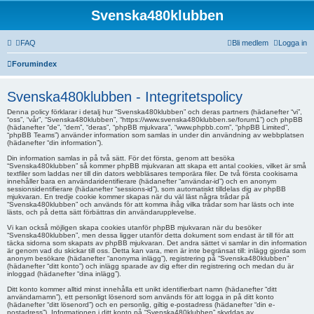
Svenska480klubben
FAQ
Bli medlem
Logga in
Forumindex
Svenska480klubben - Integritetspolicy
Denna policy förklarar i detalj hur “Svenska480klubben” och deras partners (hädanefter “vi”,
“oss”, “vår”, “Svenska480klubben”, “https://www.svenska480klubben.se/forum1”) och phpBB
(hädanefter “de”, “dem”, “deras”, “phpBB mjukvara”, “www.phpbb.com”, “phpBB Limited”,
“phpBB Teams”) använder information som samlas in under din användning av webbplatsen
(hädanefter “din information”).
Din information samlas in på två sätt. För det första, genom att besöka
“Svenska480klubben” så kommer phpBB mjukvaran att skapa ett antal cookies, vilket är små
textfiler som laddas ner till din dators webbläsares temporära filer. De två första cookisarna
innehåller bara en användaridentifierare (hädanefter “användar-id”) och en anonym
sessionsidentifierare (hädanefter “sessions-id”), som automatiskt tilldelas dig av phpBB
mjukvaran. En tredje cookie kommer skapas när du väl läst några trådar på
“Svenska480klubben” och används för att komma ihåg vilka trådar som har lästs och inte
lästs, och på detta sätt förbättras din användarupplevelse.
Vi kan också möjligen skapa cookies utanför phpBB mjukvaran när du besöker
“Svenska480klubben”, men dessa ligger utanför detta dokument som endast är till för att
täcka sidorna som skapats av phpBB mjukvaran. Det andra sättet vi samlar in din information
är genom vad du skickar till oss. Detta kan vara, men är inte begränsat till: inlägg gjorda som
anonym besökare (hädanefter “anonyma inlägg”), registrering på “Svenska480klubben”
(hädanefter “ditt konto”) och inlägg sparade av dig efter din registrering och medan du är
inloggad (hädanefter “dina inlägg”).
Ditt konto kommer alltid minst innehålla ett unikt identifierbart namn (hädanefter “ditt
användarnamn”), ett personligt lösenord som används för att logga in på ditt konto
(hädanefter “ditt lösenord”) och en personlig, giltig e-postadress (hädanefter “din e-
postadress”). Informationen i ditt konto på “Svenska480klubben” skyddas av