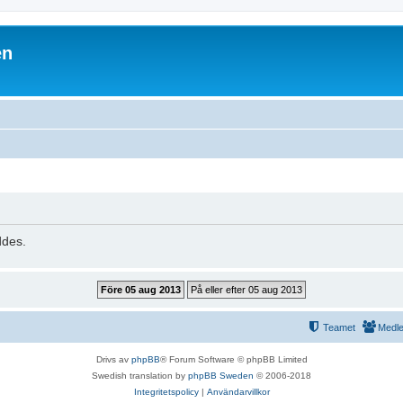
en
ddes.
Teamet
Medl
Drivs av
phpBB
® Forum Software © phpBB Limited
Swedish translation by
phpBB Sweden
© 2006-2018
Integritetspolicy
|
Användarvillkor