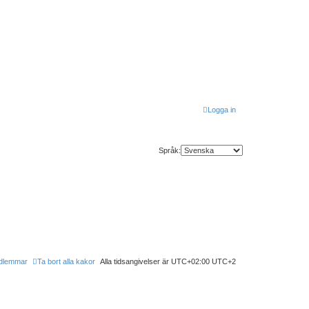
Logga in
Språk:
dlemmar
Ta bort alla kakor
Alla tidsangivelser är UTC+02:00 UTC+2