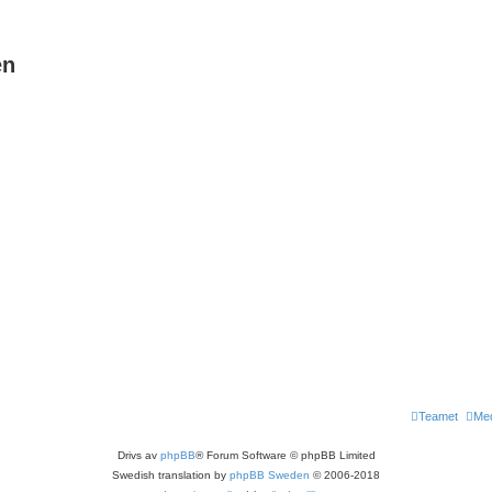
en
Teamet
Me
Drivs av
phpBB
® Forum Software © phpBB Limited
Swedish translation by
phpBB Sweden
© 2006-2018