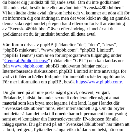
du binder dig juridiskt till följande avtal. Om du inte godkänner
följande avtal, besök inte eller använd inte “Svenska480klubben”.
Vi kan ändra detta avtal när som helst och vi kommer att göra allt för
att informera dig om ändringar, men det vore klokt av dig att granska
denna sida regelbundet på egen hand eftersom fortsatt användning
av “Svenska480klubben” även efter ändringar innebär att du
godkänner att du är juridiskt bunden till detta avtal.
Vårt forum drivs av phpBB (hädanefter “de”, “dem”, “deras”,
“phpBB mjukvara”, “www.phpbb.com”, “phpBB Limited”,
“phpBB Teams”) som är en forumprogramvara tillgänglig under
“
General Public License
” (hädanefter “GPL”) och kan laddas ner
från
www.phpbb.com
. phpBB mjukvaran främjar endast
Internetbaserade diskussioner, phpBB Limited är inte ansvariga för
vad vi tillåter och/eller förbjuder för innehåll och/eller uppförande.
För mer information om phpBB, besök
https://www.phpbb.com/
.
Du går med på att inte posta något grovt, obscent, vulgärt,
förtalande, hatiskt, hotande, sexuellt orienterat eller något annat
material som kan bryta mot lagarna i ditt land, lagar i landet där
“Svenska480klubben” finns, eller internationell lag. Om du bryter
mot detta så kan det leda till omedelbar och permanent bannlysning
samt att vi kontaktar din Internetleverantör. IP-adressen för alla
inlägg sparas. Du går med på att “Svenska480klubben” har rätten att
ta bort, redigera, flytta eller stänga vilka trådar som helst, när som