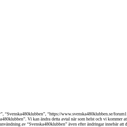
, “Svenska480klubben”, “https://www.svenska480klubben.se/forum1”), s
ka480klubben”. Vi kan ändra detta avtal när som helst och vi kommer att 
 användning av “Svenska480klubben” även efter ändringar innebär att du g