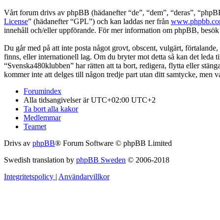
Vårt forum drivs av phpBB (hädanefter “de”, “dem”, “deras”, “ph
License
” (hädanefter “GPL”) och kan laddas ner från
www.phpbb.c
innehåll och/eller uppförande. För mer information om phpBB, besö
Du går med på att inte posta något grovt, obscent, vulgärt, förtalande,
finns, eller internationell lag. Om du bryter mot detta så kan det leda
“Svenska480klubben” har rätten att ta bort, redigera, flytta eller stä
kommer inte att delges till någon tredje part utan ditt samtycke, men
Forumindex
Alla tidsangivelser är UTC+02:00 UTC+2
Ta bort alla kakor
Medlemmar
Teamet
Drivs av
phpBB
® Forum Software © phpBB Limited
Swedish translation by
phpBB Sweden
© 2006-2018
Integritetspolicy
|
Användarvillkor