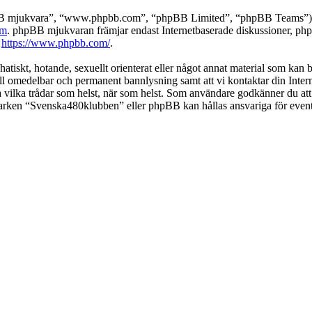
pBB mjukvara”, “www.phpbb.com”, “phpBB Limited”, “phpBB Teams”) s
om
. phpBB mjukvaran främjar endast Internetbaserade diskussioner, phpBB
k
https://www.phpbb.com/
.
 hatiskt, hotande, sexuellt orienterat eller något annat material som kan
 till omedelbar och permanent bannlysning samt att vi kontaktar din Inter
nga vilka trådar som helst, när som helst. Som användare godkänner du att
 varken “Svenska480klubben” eller phpBB kan hållas ansvariga för event