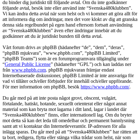
du binder dig juridiskt till följande avtal. Om du inte godkänner
följande avtal, besök inte eller använd inte “Svenska480klubben”.
Vi kan ändra detta avtal när som helst och vi kommer att göra allt för
att informera dig om ändringar, men det vore klokt av dig att granska
denna sida regelbundet på egen hand eftersom fortsatt användning
av “Svenska480klubben” även efter ändringar innebär att du
godkänner att du är juridiskt bunden till detta avtal.
Vårt forum drivs av phpBB (hädanefter “de”, “dem”, “deras”,
“phpBB mjukvara”, “www.phpbb.com”, “phpBB Limited”,
“phpBB Teams”) som är en forumprogramvara tillgänglig under
“
General Public License
” (hädanefter “GPL”) och kan laddas ner
från
www.phpbb.com
. phpBB mjukvaran främjar endast
Internetbaserade diskussioner, phpBB Limited är inte ansvariga för
vad vi tillåter och/eller förbjuder för innehåll och/eller uppförande.
För mer information om phpBB, besök
https://www.phpbb.com/
.
Du går med på att inte posta något grovt, obscent, vulgärt,
förtalande, hatiskt, hotande, sexuellt orienterat eller något annat
material som kan bryta mot lagarna i ditt land, lagar i landet där
“Svenska480klubben” finns, eller internationell lag. Om du bryter
mot detta så kan det leda till omedelbar och permanent bannlysning
samt att vi kontaktar din Internetleverantör. IP-adressen för alla
inlägg sparas. Du går med på att “Svenska480klubben” har rätten att
ta bort, redigera, flytta eller stänga vilka trådar som helst, när som