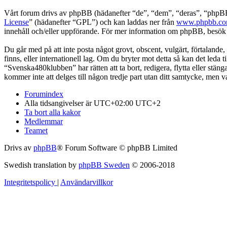
Vårt forum drivs av phpBB (hädanefter “de”, “dem”, “deras”, “ph
License
” (hädanefter “GPL”) och kan laddas ner från
www.phpbb.c
innehåll och/eller uppförande. För mer information om phpBB, besö
Du går med på att inte posta något grovt, obscent, vulgärt, förtalande,
finns, eller internationell lag. Om du bryter mot detta så kan det leda
“Svenska480klubben” har rätten att ta bort, redigera, flytta eller stä
kommer inte att delges till någon tredje part utan ditt samtycke, men
Forumindex
Alla tidsangivelser är UTC+02:00 UTC+2
Ta bort alla kakor
Medlemmar
Teamet
Drivs av
phpBB
® Forum Software © phpBB Limited
Swedish translation by
phpBB Sweden
© 2006-2018
Integritetspolicy
|
Användarvillkor