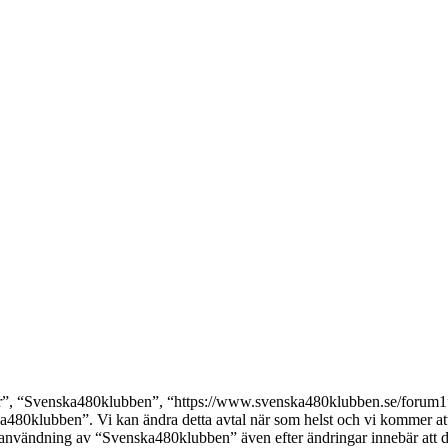
, “Svenska480klubben”, “https://www.svenska480klubben.se/forum1”), s
ka480klubben”. Vi kan ändra detta avtal när som helst och vi kommer att 
 användning av “Svenska480klubben” även efter ändringar innebär att du g