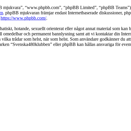
pBB mjukvara”, “www.phpbb.com”, “phpBB Limited”, “phpBB Teams”) s
om
. phpBB mjukvaran främjar endast Internetbaserade diskussioner, phpBB
k
https://www.phpbb.com/
.
 hatiskt, hotande, sexuellt orienterat eller något annat material som kan
 till omedelbar och permanent bannlysning samt att vi kontaktar din Inter
nga vilka trådar som helst, när som helst. Som användare godkänner du att
 varken “Svenska480klubben” eller phpBB kan hållas ansvariga för event