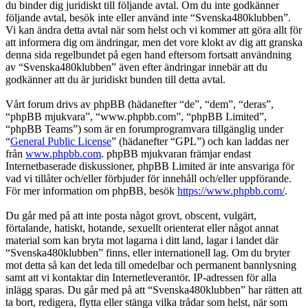
du binder dig juridiskt till följande avtal. Om du inte godkänner
följande avtal, besök inte eller använd inte “Svenska480klubben”.
Vi kan ändra detta avtal när som helst och vi kommer att göra allt för
att informera dig om ändringar, men det vore klokt av dig att granska
denna sida regelbundet på egen hand eftersom fortsatt användning
av “Svenska480klubben” även efter ändringar innebär att du
godkänner att du är juridiskt bunden till detta avtal.
Vårt forum drivs av phpBB (hädanefter “de”, “dem”, “deras”,
“phpBB mjukvara”, “www.phpbb.com”, “phpBB Limited”,
“phpBB Teams”) som är en forumprogramvara tillgänglig under
“
General Public License
” (hädanefter “GPL”) och kan laddas ner
från
www.phpbb.com
. phpBB mjukvaran främjar endast
Internetbaserade diskussioner, phpBB Limited är inte ansvariga för
vad vi tillåter och/eller förbjuder för innehåll och/eller uppförande.
För mer information om phpBB, besök
https://www.phpbb.com/
.
Du går med på att inte posta något grovt, obscent, vulgärt,
förtalande, hatiskt, hotande, sexuellt orienterat eller något annat
material som kan bryta mot lagarna i ditt land, lagar i landet där
“Svenska480klubben” finns, eller internationell lag. Om du bryter
mot detta så kan det leda till omedelbar och permanent bannlysning
samt att vi kontaktar din Internetleverantör. IP-adressen för alla
inlägg sparas. Du går med på att “Svenska480klubben” har rätten att
ta bort, redigera, flytta eller stänga vilka trådar som helst, när som