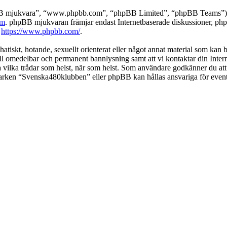
pBB mjukvara”, “www.phpbb.com”, “phpBB Limited”, “phpBB Teams”) s
om
. phpBB mjukvaran främjar endast Internetbaserade diskussioner, phpBB
k
https://www.phpbb.com/
.
 hatiskt, hotande, sexuellt orienterat eller något annat material som kan
 till omedelbar och permanent bannlysning samt att vi kontaktar din Inter
nga vilka trådar som helst, när som helst. Som användare godkänner du att
 varken “Svenska480klubben” eller phpBB kan hållas ansvariga för event