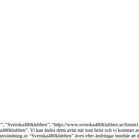
, “Svenska480klubben”, “https://www.svenska480klubben.se/forum1”), s
ka480klubben”. Vi kan ändra detta avtal när som helst och vi kommer att 
 användning av “Svenska480klubben” även efter ändringar innebär att du g