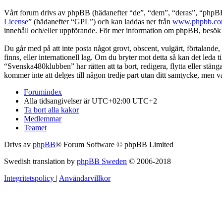
Vårt forum drivs av phpBB (hädanefter “de”, “dem”, “deras”, “ph
License
” (hädanefter “GPL”) och kan laddas ner från
www.phpbb.c
innehåll och/eller uppförande. För mer information om phpBB, besö
Du går med på att inte posta något grovt, obscent, vulgärt, förtalande,
finns, eller internationell lag. Om du bryter mot detta så kan det leda
“Svenska480klubben” har rätten att ta bort, redigera, flytta eller stä
kommer inte att delges till någon tredje part utan ditt samtycke, men
Forumindex
Alla tidsangivelser är UTC+02:00 UTC+2
Ta bort alla kakor
Medlemmar
Teamet
Drivs av
phpBB
® Forum Software © phpBB Limited
Swedish translation by
phpBB Sweden
© 2006-2018
Integritetspolicy
|
Användarvillkor