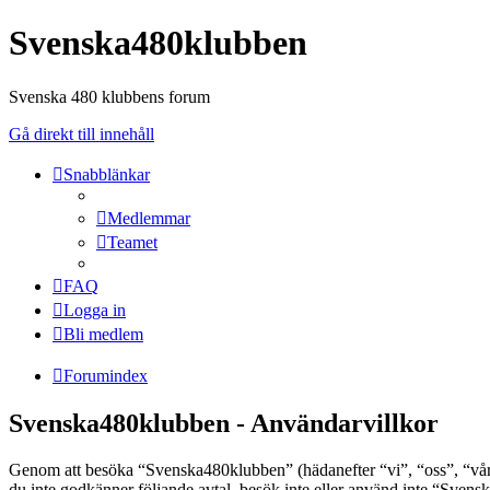
Svenska480klubben
Svenska 480 klubbens forum
Gå direkt till innehåll
Snabblänkar
Medlemmar
Teamet
FAQ
Logga in
Bli medlem
Forumindex
Svenska480klubben - Användarvillkor
Genom att besöka “Svenska480klubben” (hädanefter “vi”, “oss”, “vår”
du inte godkänner följande avtal, besök inte eller använd inte “Svens