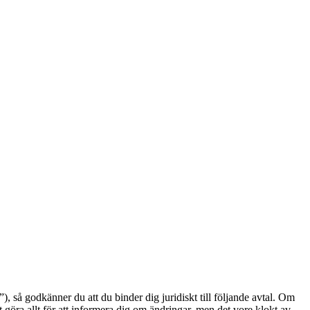
å godkänner du att du binder dig juridiskt till följande avtal. Om
göra allt för att informera dig om ändringar, men det vore klokt av