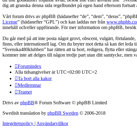
dig att granska denna sida regelbundet på egen hand eftersom fortsatt
Vårt forum drivs av phpBB (hädanefter “de”, “dem”, “deras”, “ph
License
” (hädanefter “GPL”) och kan laddas ner från
www.phpbb.c
innehåll och/eller uppförande. För mer information om phpBB, besö
Du går med på att inte posta något grovt, obscent, vulgärt, förtalande,
finns, eller internationell lag. Om du bryter mot detta så kan det leda
“Svenska480klubben” har rätten att ta bort, redigera, flytta eller stä
kommer inte att delges till någon tredje part utan ditt samtycke, men
Forumindex
Alla tidsangivelser är UTC+02:00 UTC+2
Ta bort alla kakor
Medlemmar
Teamet
Drivs av
phpBB
® Forum Software © phpBB Limited
Swedish translation by
phpBB Sweden
© 2006-2018
Integritetspolicy
|
Användarvillkor