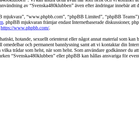
 användning av “Svenska480klubben” även efter ändringar innebär att du g
pBB mjukvara”, “www.phpbb.com”, “phpBB Limited”, “phpBB Teams”) s
om
. phpBB mjukvaran främjar endast Internetbaserade diskussioner, phpBB
k
https://www.phpbb.com/
.
 hatiskt, hotande, sexuellt orienterat eller något annat material som kan
 till omedelbar och permanent bannlysning samt att vi kontaktar din Inter
nga vilka trådar som helst, när som helst. Som användare godkänner du att
 varken “Svenska480klubben” eller phpBB kan hållas ansvariga för event