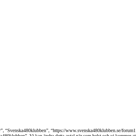
, “Svenska480klubben”, “https://www.svenska480klubben.se/forum1”), s
ka480klubben”. Vi kan ändra detta avtal när som helst och vi kommer att 