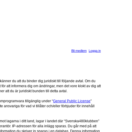
Bli medlem
Logga in
er du att du binder dig juridiskt till följande avtal. Om du
för att informera dig om ändringar, men det vore klokt av dig att
t du är juridiskt bunden till detta avtal.
umprogramvara tillgänglig under “
General Public License
”
nsvariga för vad vi tillåter och/eller förbjuder för innehåll
 mot lagarna i ditt land, lagar i landet där “Svenska480klubben”
verantör. IP-adressen för alla inlägg sparas. Du går med på att
information du skriver in sparas i en databas. Denna information