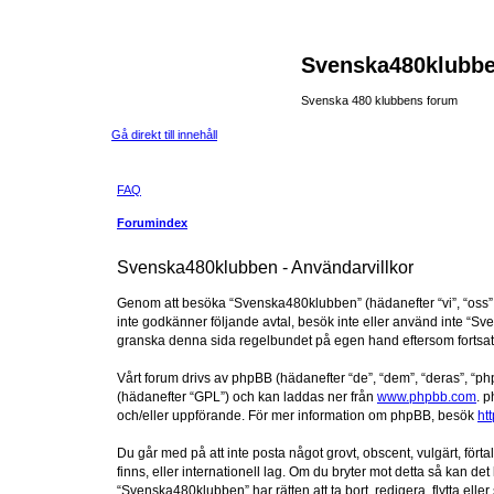
Svenska480klubb
Svenska 480 klubbens forum
Gå direkt till innehåll
FAQ
Forumindex
Svenska480klubben - Användarvillkor
Genom att besöka “Svenska480klubben” (hädanefter “vi”, “oss”, 
inte godkänner följande avtal, besök inte eller använd inte “Sve
granska denna sida regelbundet på egen hand eftersom fortsatt 
Vårt forum drivs av phpBB (hädanefter “de”, “dem”, “deras”, 
(hädanefter “GPL”) och kan laddas ner från
www.phpbb.com
. p
och/eller uppförande. För mer information om phpBB, besök
ht
Du går med på att inte posta något grovt, obscent, vulgärt, fört
finns, eller internationell lag. Om du bryter mot detta så kan d
“Svenska480klubben” har rätten att ta bort, redigera, flytta ell