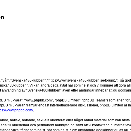
en
“vår”, “Svenska480klubben”, “https://www.svenska480klubben.se/forum1”), så godkänn
nska480klubben”. Vi kan ändra detta avtal när som helst och vi kommer att göra allt 
användning av “Svenska480klubben” även efter ändringar innebär att du godkänner at
“phpBB mjukvara”, “www.phpbb.com”, “phpBB Limited”, “phpBB Teams”) som är en for
hpBB mjukvaran främjar endast Internetbaserade diskussioner, phpBB Limited är inte a
tps://www.phpbb.com/
.
alande, hatiskt, hotande, sexuellt orienterat eller något annat material som kan bryta
et leda till omedelbar och permanent bannlysning samt att vi kontaktar din Internetle
er stänga vilka trådar som helst, när som helst. Som användare godkänner du att all 