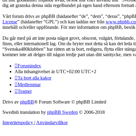
dig att granska denna sida regelbundet på egen hand eftersom fortsatt
Vårt forum drivs av phpBB (hädanefter “de”, “dem”, “deras”, “ph
License
” (hädanefter “GPL”) och kan laddas ner från
www.phpbb.c
innehåll och/eller uppförande. För mer information om phpBB, besö
Du går med på att inte posta något grovt, obscent, vulgärt, förtalande,
finns, eller internationell lag. Om du bryter mot detta så kan det leda
“Svenska480klubben” har rätten att ta bort, redigera, flytta eller stä
kommer inte att delges till någon tredje part utan ditt samtycke, men
Forumindex
Alla tidsangivelser är UTC+02:00 UTC+2
Ta bort alla kakor
Medlemmar
Teamet
Drivs av
phpBB
® Forum Software © phpBB Limited
Swedish translation by
phpBB Sweden
© 2006-2018
Integritetspolicy
|
Användarvillkor