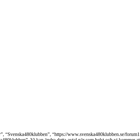
, “Svenska480klubben”, “https://www.svenska480klubben.se/forum1”), s
ka480klubben”. Vi kan ändra detta avtal när som helst och vi kommer att 