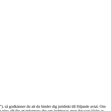
å godkänner du att du binder dig juridiskt till följande avtal. Om
göra allt för att informera dig om ändringar, men det vore klokt av