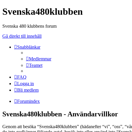
Svenska480klubben
Svenska 480 klubbens forum
Gå direkt till innehåll
Snabblänkar
Medlemmar
Teamet
FAQ
Logga in
Bli medlem
Forumindex
Svenska480klubben - Användarvillkor
Genom att besöka “Svenska480klubben” (hädanefter “vi”, “oss”, “vår”
du inte godkänner följande avtal, besök inte eller använd inte “Svens