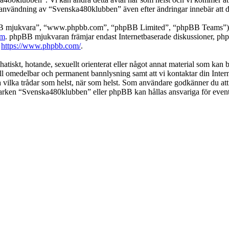
 användning av “Svenska480klubben” även efter ändringar innebär att du g
pBB mjukvara”, “www.phpbb.com”, “phpBB Limited”, “phpBB Teams”) s
om
. phpBB mjukvaran främjar endast Internetbaserade diskussioner, phpBB
k
https://www.phpbb.com/
.
 hatiskt, hotande, sexuellt orienterat eller något annat material som kan
 till omedelbar och permanent bannlysning samt att vi kontaktar din Inter
nga vilka trådar som helst, när som helst. Som användare godkänner du att
 varken “Svenska480klubben” eller phpBB kan hållas ansvariga för event