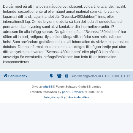
Du går med på att inte posta något grovt, obscent, vulgärt, förtalande, hatiskt,
hotande, sexuellt orienterat eller något annat material som kan bryta mot
lagarna i ditt land, lagar i landet där “Svenska480klubben” finns, eller
internationell lag. Om du bryter mot detta så kan det leda till omedelbar och
permanent bannlysning samt att vi kontaktar din Internetleverantör. IP-
adressen för alla inlägg sparas. Du går med på att “Svenska480klubben” har
rätten att ta bort, redigera, flytta eller stänga vilka trådar som helst, när som
helst. Som användare godkänner du att all information du skriver in sparas i en
databas. Denna information kommer inte att delges till någon tredje part utan
ditt samtycke, men varken “Svenska480klubben” eller phpBB kan hållas
ansvariga för eventuella intrångsförsök som kan leda till att information
komprometteras.
Forumindex
Alla tidsangivelser är UTC+02:00 UTC+2
Drivs av
phpBB
® Forum Software © phpBB Limited
Swedish translation by
phpBB Sweden
© 2006-2018
Integritetspolicy
|
Användarvillkor