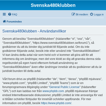
Svenska480klubben
FAQ
Bli medlem
Logga in
Forumindex
Svenska480klubben - Användarvillkor
Genom att besöka “Svenska480klubben” (hädanefter “vi”, “oss”, “vår”,
“Svenska480klubben”, “https://www.svenska480klubben.se/forum1”), så
godkänner du att du binder dig juridiskt till följande avtal. Om du inte
godkänner följande avtal, besök inte eller använd inte “Svenska480klubben”.
Vi kan ändra detta avtal när som helst och vi kommer att göra allt för att
informera dig om ändringar, men det vore klokt av dig att granska denna sida
regelbundet på egen hand eftersom fortsatt användning av
“Svenska480klubben” även efter ändringar innebär att du godkänner att du är
juridiskt bunden till detta avtal.
Vårt forum drivs av phpBB (hädanefter “de”, “dem”, “deras”, “phpBB mjukvara”,
“www.phpbb.com”, “phpBB Limited”, “phpBB Teams”) som är en
forumprogramvara tillgänglig under “
General Public License
” (hädanefter
“GPL”) och kan laddas ner från
www.phpbb.com
. phpBB mjukvaran främjar
endast Internetbaserade diskussioner, phpBB Limited är inte ansvariga för vad
vi tillåter och/eller förbjuder för innehåll och/eller uppförande. För mer
information om phpBB, besök
https://www.phpbb.com/
.