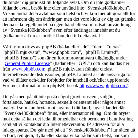
du binder dig juridiskt till följande avtal. Om du inte godkänner
följande avtal, besök inte eller använd inte “Svenska480klubben”.
Vi kan ändra detta avtal när som helst och vi kommer att göra allt för
att informera dig om ändringar, men det vore klokt av dig att granska
denna sida regelbundet på egen hand eftersom fortsatt användning
av “Svenska480klubben” även efter ändringar innebär att du
godkänner att du är juridiskt bunden till detta avtal.
Vårt forum drivs av phpBB (hädanefter “de”, “dem”, “deras”,
“phpBB mjukvara”, “www.phpbb.com”, “phpBB Limited”,
“phpBB Teams”) som är en forumprogramvara tillgänglig under
“
General Public License
” (hädanefter “GPL”) och kan laddas ner
från
www.phpbb.com
. phpBB mjukvaran främjar endast
Internetbaserade diskussioner, phpBB Limited är inte ansvariga för
vad vi tillåter och/eller förbjuder för innehåll och/eller uppförande.
För mer information om phpBB, besök
https://www.phpbb.com/
.
Du går med på att inte posta något grovt, obscent, vulgärt,
förtalande, hatiskt, hotande, sexuellt orienterat eller något annat
material som kan bryta mot lagarna i ditt land, lagar i landet där
“Svenska480klubben” finns, eller internationell lag. Om du bryter
mot detta så kan det leda till omedelbar och permanent bannlysning
samt att vi kontaktar din Internetleverantör. IP-adressen för alla
inlägg sparas. Du går med på att “Svenska480klubben” har rätten att
ta bort, redigera, flytta eller stänga vilka trådar som helst, när som