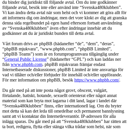
du binder dig juridiskt till följande avtal. Om du inte godkänner
följande avtal, besök inte eller använd inte “Svenska480klubben”.
Vi kan ändra detta avtal när som helst och vi kommer att göra allt för
att informera dig om ändringar, men det vore klokt av dig att granska
denna sida regelbundet på egen hand eftersom fortsatt användning
av “Svenska480klubben” även efter ändringar innebär att du
godkänner att du är juridiskt bunden till detta avtal.
Vårt forum drivs av phpBB (hädanefter “de”, “dem”, “deras”,
“phpBB mjukvara”, “www.phpbb.com”, “phpBB Limited”,
“phpBB Teams”) som är en forumprogramvara tillgänglig under
“
General Public License
” (hädanefter “GPL”) och kan laddas ner
från
www.phpbb.com
. phpBB mjukvaran främjar endast
Internetbaserade diskussioner, phpBB Limited är inte ansvariga för
vad vi tillåter och/eller förbjuder för innehåll och/eller uppförande.
För mer information om phpBB, besök
https://www.phpbb.com/
.
Du går med på att inte posta något grovt, obscent, vulgärt,
förtalande, hatiskt, hotande, sexuellt orienterat eller något annat
material som kan bryta mot lagarna i ditt land, lagar i landet där
“Svenska480klubben” finns, eller internationell lag. Om du bryter
mot detta så kan det leda till omedelbar och permanent bannlysning
samt att vi kontaktar din Internetleverantör. IP-adressen för alla
inlägg sparas. Du går med på att “Svenska480klubben” har rätten att
ta bort, redigera, flytta eller stänga vilka trådar som helst, när som