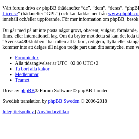
Vårt forum drivs av phpBB (hädanefter “de”, “dem”, “deras”, “ph
License
” (hädanefter “GPL”) och kan laddas ner från
www.phpbb.c
innehåll och/eller uppförande. För mer information om phpBB, besö
Du går med på att inte posta något grovt, obscent, vulgärt, förtalande,
finns, eller internationell lag. Om du bryter mot detta så kan det leda
“Svenska480klubben” har rätten att ta bort, redigera, flytta eller stä
kommer inte att delges till någon tredje part utan ditt samtycke, men
Forumindex
Alla tidsangivelser är UTC+02:00 UTC+2
Ta bort alla kakor
Medlemmar
Teamet
Drivs av
phpBB
® Forum Software © phpBB Limited
Swedish translation by
phpBB Sweden
© 2006-2018
Integritetspolicy
|
Användarvillkor