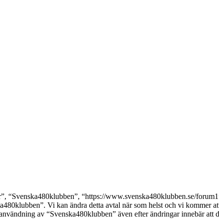
, “Svenska480klubben”, “https://www.svenska480klubben.se/forum1”), s
ka480klubben”. Vi kan ändra detta avtal när som helst och vi kommer att 
 användning av “Svenska480klubben” även efter ändringar innebär att du g