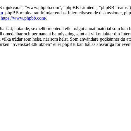
pBB mjukvara”, “www.phpbb.com”, “phpBB Limited”, “phpBB Teams”) s
om
. phpBB mjukvaran främjar endast Internetbaserade diskussioner, phpBB
k
https://www.phpbb.com/
.
 hatiskt, hotande, sexuellt orienterat eller något annat material som kan
 till omedelbar och permanent bannlysning samt att vi kontaktar din Inter
nga vilka trådar som helst, när som helst. Som användare godkänner du att
 varken “Svenska480klubben” eller phpBB kan hållas ansvariga för event