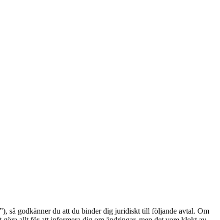
å godkänner du att du binder dig juridiskt till följande avtal. Om
göra allt för att informera dig om ändringar, men det vore klokt av