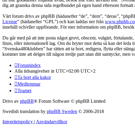
dig att granska denna sida regelbundet på egen hand eftersom fortsatt
Vårt forum drivs av phpBB (hädanefter “de”, “dem”, “deras”, “ph
License
” (hädanefter “GPL”) och kan laddas ner från
www.phpbb.c
innehåll och/eller uppförande. För mer information om phpBB, besö
Du går med på att inte posta något grovt, obscent, vulgärt, förtalande,
finns, eller internationell lag. Om du bryter mot detta så kan det leda
“Svenska480klubben” har rätten att ta bort, redigera, flytta eller stä
kommer inte att delges till någon tredje part utan ditt samtycke, men
Forumindex
Alla tidsangivelser är UTC+02:00 UTC+2
Ta bort alla kakor
Medlemmar
Teamet
Drivs av
phpBB
® Forum Software © phpBB Limited
Swedish translation by
phpBB Sweden
© 2006-2018
Integritetspolicy
|
Användarvillkor