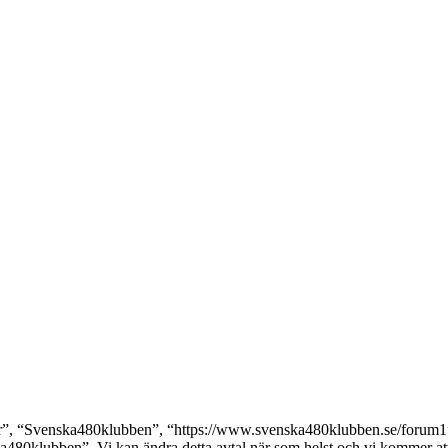
, “Svenska480klubben”, “https://www.svenska480klubben.se/forum1”), s
ka480klubben”. Vi kan ändra detta avtal när som helst och vi kommer att 