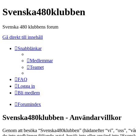
Svenska480klubben
Svenska 480 klubbens forum
Gå direkt till innehåll
Snabblänkar
Medlemmar
Teamet
FAQ
Logga in
Bli medlem
Forumindex
Svenska480klubben - Användarvillkor
Genom att besöka “Svenska480klubben” (hädanefter “vi”, “oss”, “vår”
du inte godkänner följande avtal, besök inte eller använd inte “Svens