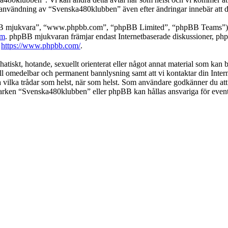
 användning av “Svenska480klubben” även efter ändringar innebär att du g
pBB mjukvara”, “www.phpbb.com”, “phpBB Limited”, “phpBB Teams”) s
om
. phpBB mjukvaran främjar endast Internetbaserade diskussioner, phpBB
k
https://www.phpbb.com/
.
 hatiskt, hotande, sexuellt orienterat eller något annat material som kan
 till omedelbar och permanent bannlysning samt att vi kontaktar din Inter
nga vilka trådar som helst, när som helst. Som användare godkänner du att
 varken “Svenska480klubben” eller phpBB kan hållas ansvariga för event