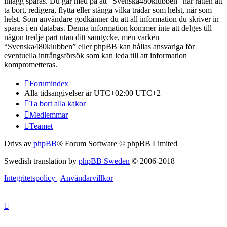
inlägg sparas. Du går med på att “Svenska480klubben” har rätten att
ta bort, redigera, flytta eller stänga vilka trådar som helst, när som
helst. Som användare godkänner du att all information du skriver in
sparas i en databas. Denna information kommer inte att delges till
någon tredje part utan ditt samtycke, men varken
“Svenska480klubben” eller phpBB kan hållas ansvariga för
eventuella intrångsförsök som kan leda till att information
komprometteras.
Forumindex
Alla tidsangivelser är UTC+02:00 UTC+2
Ta bort alla kakor
Medlemmar
Teamet
Drivs av
phpBB
® Forum Software © phpBB Limited
Swedish translation by
phpBB Sweden
© 2006-2018
Integritetspolicy
|
Användarvillkor