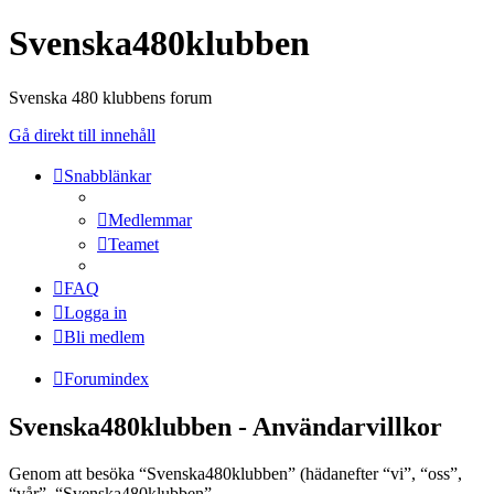
Svenska480klubben
Svenska 480 klubbens forum
Gå direkt till innehåll
Snabblänkar
Medlemmar
Teamet
FAQ
Logga in
Bli medlem
Forumindex
Svenska480klubben - Användarvillkor
Genom att besöka “Svenska480klubben” (hädanefter “vi”, “oss”,
“vår”, “Svenska480klubben”,