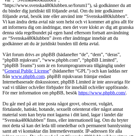
“https://www.svenska480klubben.se/forum1”), så godkänner du att
du binder dig juridiskt till följande avtal. Om du inte godkänner
följande avtal, besök inte eller använd inte “Svenska480klubben”.
Vi kan ändra detta avtal när som helst och vi kommer att göra allt för
att informera dig om ändringar, men det vore klokt av dig att granska
denna sida regelbundet på egen hand eftersom fortsatt användning
av “Svenska480klubben” även efter ändringar innebär att du
godkänner att du är juridiskt bunden till detta avtal.
Vårt forum drivs av phpBB (hädanefter “de”, “dem”, “deras”,
“phpBB mjukvara”, “www.phpbb.com”, “phpBB Limited”,
“phpBB Teams”) som är en forumprogramvara tillgänglig under
“
General Public License
” (hädanefter “GPL”) och kan laddas ner
från
www.phpbb.com
. phpBB mjukvaran främjar endast
Internetbaserade diskussioner, phpBB Limited är inte ansvariga för
vad vi tillåter och/eller förbjuder för innehåll och/eller uppförande.
För mer information om phpBB, besök
https://www.phpbb.com/
.
Du går med på att inte posta något grovt, obscent, vulgärt,
förtalande, hatiskt, hotande, sexuellt orienterat eller något annat
material som kan bryta mot lagarna i ditt land, lagar i landet där
“Svenska480klubben” finns, eller internationell lag. Om du bryter
mot detta så kan det leda till omedelbar och permanent bannlysning
samt att vi kontaktar din Internetleverantör. IP-adressen för alla