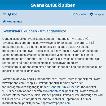
Svenska480klubben
FAQ
Bli medlem
Logga in
Forumindex
Svenska480klubben - Användarvillkor
Genom att besöka “Svenska480klubben” (hädanefter “vi”, “oss”, “vår”,
“Svenska480klubben”, “https://www.svenska480klubben.se/forum1”), så
godkänner du att du binder dig juridiskt till följande avtal. Om du inte
godkänner följande avtal, besök inte eller använd inte “Svenska480klubben”.
Vi kan ändra detta avtal när som helst och vi kommer att göra allt för att
informera dig om ändringar, men det vore klokt av dig att granska denna sida
regelbundet på egen hand eftersom fortsatt användning av
“Svenska480klubben” även efter ändringar innebär att du godkänner att du är
juridiskt bunden till detta avtal.
Vårt forum drivs av phpBB (hädanefter “de”, “dem”, “deras”, “phpBB mjukvara”,
“www.phpbb.com”, “phpBB Limited”, “phpBB Teams”) som är en
forumprogramvara tillgänglig under “
General Public License
” (hädanefter
“GPL”) och kan laddas ner från
www.phpbb.com
. phpBB mjukvaran främjar
endast Internetbaserade diskussioner, phpBB Limited är inte ansvariga för vad
vi tillåter och/eller förbjuder för innehåll och/eller uppförande. För mer
information om phpBB, besök
https://www.phpbb.com/
.