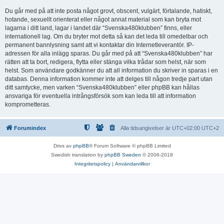
Du går med på att inte posta något grovt, obscent, vulgärt, förtalande, hatiskt,
hotande, sexuellt orienterat eller något annat material som kan bryta mot
lagarna i ditt land, lagar i landet där “Svenska480klubben” finns, eller
internationell lag. Om du bryter mot detta så kan det leda till omedelbar och
permanent bannlysning samt att vi kontaktar din Internetleverantör. IP-
adressen för alla inlägg sparas. Du går med på att “Svenska480klubben” har
rätten att ta bort, redigera, flytta eller stänga vilka trådar som helst, när som
helst. Som användare godkänner du att all information du skriver in sparas i en
databas. Denna information kommer inte att delges till någon tredje part utan
ditt samtycke, men varken “Svenska480klubben” eller phpBB kan hållas
ansvariga för eventuella intrångsförsök som kan leda till att information
komprometteras.
Forumindex
Alla tidsangivelser är UTC+02:00 UTC+2
Drivs av
phpBB
® Forum Software © phpBB Limited
Swedish translation by
phpBB Sweden
© 2006-2018
Integritetspolicy
|
Användarvillkor