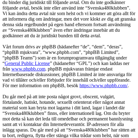
du binder dig juridiskt till följande avtal. Om du inte godkänner
följande avtal, besök inte eller använd inte “Svenska480klubben”.
Vi kan ändra detta avtal när som helst och vi kommer att göra allt för
att informera dig om ändringar, men det vore klokt av dig att granska
denna sida regelbundet på egen hand eftersom fortsatt användning
av “Svenska480klubben” även efter ändringar innebär att du
godkänner att du är juridiskt bunden till detta avtal.
Vårt forum drivs av phpBB (hädanefter “de”, “dem”, “deras”,
“phpBB mjukvara”, “www.phpbb.com”, “phpBB Limited”,
“phpBB Teams”) som är en forumprogramvara tillgänglig under
“
General Public License
” (hädanefter “GPL”) och kan laddas ner
från
www.phpbb.com
. phpBB mjukvaran främjar endast
Internetbaserade diskussioner, phpBB Limited är inte ansvariga för
vad vi tillåter och/eller förbjuder för innehåll och/eller uppförande.
För mer information om phpBB, besök
https://www.phpbb.com/
.
Du går med på att inte posta något grovt, obscent, vulgärt,
förtalande, hatiskt, hotande, sexuellt orienterat eller något annat
material som kan bryta mot lagarna i ditt land, lagar i landet där
“Svenska480klubben” finns, eller internationell lag. Om du bryter
mot detta så kan det leda till omedelbar och permanent bannlysning
samt att vi kontaktar din Internetleverantör. IP-adressen för alla
inlägg sparas. Du går med på att “Svenska480klubben” har rätten att
ta bort, redigera, flytta eller stänga vilka trådar som helst, när som