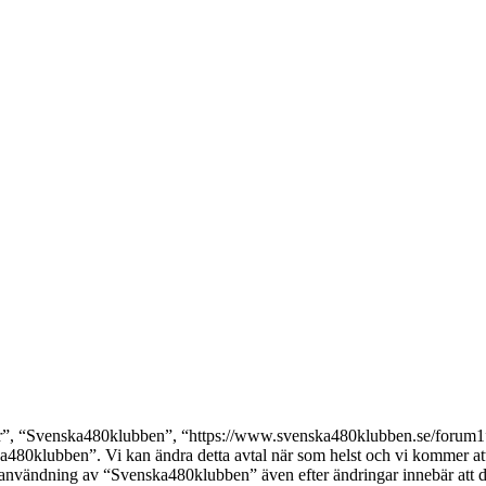
, “Svenska480klubben”, “https://www.svenska480klubben.se/forum1”), s
ka480klubben”. Vi kan ändra detta avtal när som helst och vi kommer att 
 användning av “Svenska480klubben” även efter ändringar innebär att du g