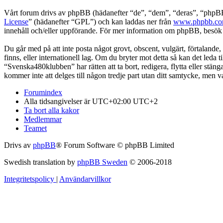
Vårt forum drivs av phpBB (hädanefter “de”, “dem”, “deras”, “ph
License
” (hädanefter “GPL”) och kan laddas ner från
www.phpbb.c
innehåll och/eller uppförande. För mer information om phpBB, besö
Du går med på att inte posta något grovt, obscent, vulgärt, förtalande,
finns, eller internationell lag. Om du bryter mot detta så kan det leda
“Svenska480klubben” har rätten att ta bort, redigera, flytta eller stä
kommer inte att delges till någon tredje part utan ditt samtycke, men
Forumindex
Alla tidsangivelser är UTC+02:00 UTC+2
Ta bort alla kakor
Medlemmar
Teamet
Drivs av
phpBB
® Forum Software © phpBB Limited
Swedish translation by
phpBB Sweden
© 2006-2018
Integritetspolicy
|
Användarvillkor