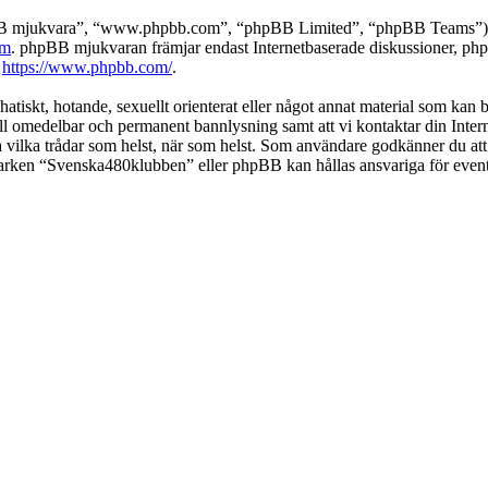
pBB mjukvara”, “www.phpbb.com”, “phpBB Limited”, “phpBB Teams”) s
om
. phpBB mjukvaran främjar endast Internetbaserade diskussioner, phpBB
k
https://www.phpbb.com/
.
 hatiskt, hotande, sexuellt orienterat eller något annat material som kan
 till omedelbar och permanent bannlysning samt att vi kontaktar din Inter
nga vilka trådar som helst, när som helst. Som användare godkänner du att
 varken “Svenska480klubben” eller phpBB kan hållas ansvariga för event