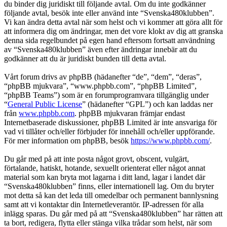
du binder dig juridiskt till följande avtal. Om du inte godkänner
följande avtal, besök inte eller använd inte “Svenska480klubben”.
Vi kan ändra detta avtal när som helst och vi kommer att göra allt för
att informera dig om ändringar, men det vore klokt av dig att granska
denna sida regelbundet på egen hand eftersom fortsatt användning
av “Svenska480klubben” även efter ändringar innebär att du
godkänner att du är juridiskt bunden till detta avtal.
Vårt forum drivs av phpBB (hädanefter “de”, “dem”, “deras”,
“phpBB mjukvara”, “www.phpbb.com”, “phpBB Limited”,
“phpBB Teams”) som är en forumprogramvara tillgänglig under
“
General Public License
” (hädanefter “GPL”) och kan laddas ner
från
www.phpbb.com
. phpBB mjukvaran främjar endast
Internetbaserade diskussioner, phpBB Limited är inte ansvariga för
vad vi tillåter och/eller förbjuder för innehåll och/eller uppförande.
För mer information om phpBB, besök
https://www.phpbb.com/
.
Du går med på att inte posta något grovt, obscent, vulgärt,
förtalande, hatiskt, hotande, sexuellt orienterat eller något annat
material som kan bryta mot lagarna i ditt land, lagar i landet där
“Svenska480klubben” finns, eller internationell lag. Om du bryter
mot detta så kan det leda till omedelbar och permanent bannlysning
samt att vi kontaktar din Internetleverantör. IP-adressen för alla
inlägg sparas. Du går med på att “Svenska480klubben” har rätten att
ta bort, redigera, flytta eller stänga vilka trådar som helst, när som