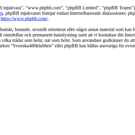
pBB mjukvara”, “www.phpbb.com”, “phpBB Limited”, “phpBB Teams”) s
om
. phpBB mjukvaran främjar endast Internetbaserade diskussioner, phpBB
k
https://www.phpbb.com/
.
 hatiskt, hotande, sexuellt orienterat eller något annat material som kan
 till omedelbar och permanent bannlysning samt att vi kontaktar din Inter
nga vilka trådar som helst, när som helst. Som användare godkänner du att
 varken “Svenska480klubben” eller phpBB kan hållas ansvariga för event