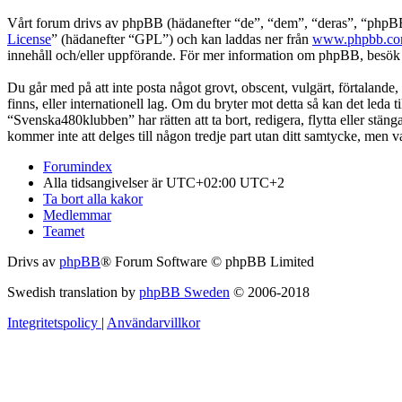
Vårt forum drivs av phpBB (hädanefter “de”, “dem”, “deras”, “ph
License
” (hädanefter “GPL”) och kan laddas ner från
www.phpbb.c
innehåll och/eller uppförande. För mer information om phpBB, besö
Du går med på att inte posta något grovt, obscent, vulgärt, förtalande,
finns, eller internationell lag. Om du bryter mot detta så kan det leda
“Svenska480klubben” har rätten att ta bort, redigera, flytta eller stä
kommer inte att delges till någon tredje part utan ditt samtycke, men
Forumindex
Alla tidsangivelser är UTC+02:00 UTC+2
Ta bort alla kakor
Medlemmar
Teamet
Drivs av
phpBB
® Forum Software © phpBB Limited
Swedish translation by
phpBB Sweden
© 2006-2018
Integritetspolicy
|
Användarvillkor