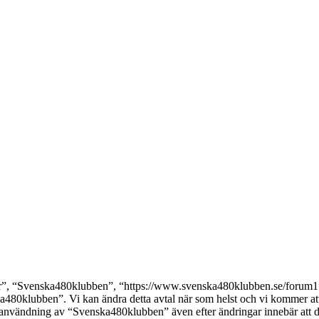
, “Svenska480klubben”, “https://www.svenska480klubben.se/forum1”), s
ka480klubben”. Vi kan ändra detta avtal när som helst och vi kommer att 
 användning av “Svenska480klubben” även efter ändringar innebär att du g