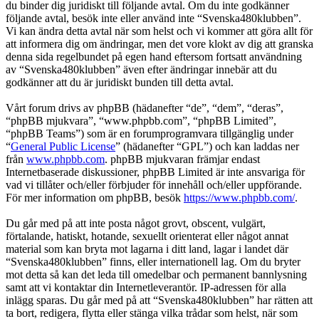
du binder dig juridiskt till följande avtal. Om du inte godkänner
följande avtal, besök inte eller använd inte “Svenska480klubben”.
Vi kan ändra detta avtal när som helst och vi kommer att göra allt för
att informera dig om ändringar, men det vore klokt av dig att granska
denna sida regelbundet på egen hand eftersom fortsatt användning
av “Svenska480klubben” även efter ändringar innebär att du
godkänner att du är juridiskt bunden till detta avtal.
Vårt forum drivs av phpBB (hädanefter “de”, “dem”, “deras”,
“phpBB mjukvara”, “www.phpbb.com”, “phpBB Limited”,
“phpBB Teams”) som är en forumprogramvara tillgänglig under
“
General Public License
” (hädanefter “GPL”) och kan laddas ner
från
www.phpbb.com
. phpBB mjukvaran främjar endast
Internetbaserade diskussioner, phpBB Limited är inte ansvariga för
vad vi tillåter och/eller förbjuder för innehåll och/eller uppförande.
För mer information om phpBB, besök
https://www.phpbb.com/
.
Du går med på att inte posta något grovt, obscent, vulgärt,
förtalande, hatiskt, hotande, sexuellt orienterat eller något annat
material som kan bryta mot lagarna i ditt land, lagar i landet där
“Svenska480klubben” finns, eller internationell lag. Om du bryter
mot detta så kan det leda till omedelbar och permanent bannlysning
samt att vi kontaktar din Internetleverantör. IP-adressen för alla
inlägg sparas. Du går med på att “Svenska480klubben” har rätten att
ta bort, redigera, flytta eller stänga vilka trådar som helst, när som