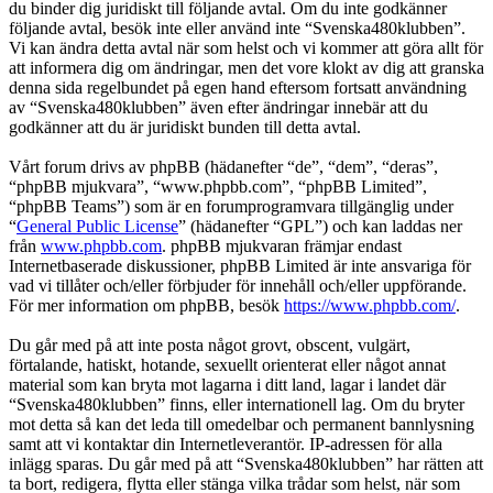
du binder dig juridiskt till följande avtal. Om du inte godkänner
följande avtal, besök inte eller använd inte “Svenska480klubben”.
Vi kan ändra detta avtal när som helst och vi kommer att göra allt för
att informera dig om ändringar, men det vore klokt av dig att granska
denna sida regelbundet på egen hand eftersom fortsatt användning
av “Svenska480klubben” även efter ändringar innebär att du
godkänner att du är juridiskt bunden till detta avtal.
Vårt forum drivs av phpBB (hädanefter “de”, “dem”, “deras”,
“phpBB mjukvara”, “www.phpbb.com”, “phpBB Limited”,
“phpBB Teams”) som är en forumprogramvara tillgänglig under
“
General Public License
” (hädanefter “GPL”) och kan laddas ner
från
www.phpbb.com
. phpBB mjukvaran främjar endast
Internetbaserade diskussioner, phpBB Limited är inte ansvariga för
vad vi tillåter och/eller förbjuder för innehåll och/eller uppförande.
För mer information om phpBB, besök
https://www.phpbb.com/
.
Du går med på att inte posta något grovt, obscent, vulgärt,
förtalande, hatiskt, hotande, sexuellt orienterat eller något annat
material som kan bryta mot lagarna i ditt land, lagar i landet där
“Svenska480klubben” finns, eller internationell lag. Om du bryter
mot detta så kan det leda till omedelbar och permanent bannlysning
samt att vi kontaktar din Internetleverantör. IP-adressen för alla
inlägg sparas. Du går med på att “Svenska480klubben” har rätten att
ta bort, redigera, flytta eller stänga vilka trådar som helst, när som