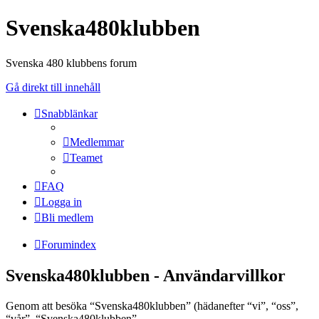
Svenska480klubben
Svenska 480 klubbens forum
Gå direkt till innehåll
Snabblänkar
Medlemmar
Teamet
FAQ
Logga in
Bli medlem
Forumindex
Svenska480klubben - Användarvillkor
Genom att besöka “Svenska480klubben” (hädanefter “vi”, “oss”,
“vår”, “Svenska480klubben”,