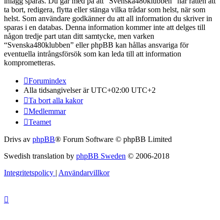
inlägg sparas. Du går med på att “Svenska480klubben” har rätten att
ta bort, redigera, flytta eller stänga vilka trådar som helst, när som
helst. Som användare godkänner du att all information du skriver in
sparas i en databas. Denna information kommer inte att delges till
någon tredje part utan ditt samtycke, men varken
“Svenska480klubben” eller phpBB kan hållas ansvariga för
eventuella intrångsförsök som kan leda till att information
komprometteras.
Forumindex
Alla tidsangivelser är UTC+02:00 UTC+2
Ta bort alla kakor
Medlemmar
Teamet
Drivs av
phpBB
® Forum Software © phpBB Limited
Swedish translation by
phpBB Sweden
© 2006-2018
Integritetspolicy
|
Användarvillkor