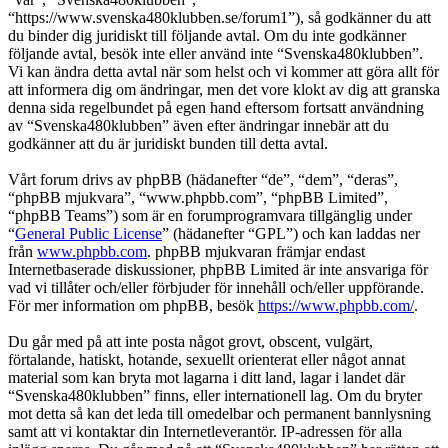
“https://www.svenska480klubben.se/forum1”), så godkänner du att
du binder dig juridiskt till följande avtal. Om du inte godkänner
följande avtal, besök inte eller använd inte “Svenska480klubben”.
Vi kan ändra detta avtal när som helst och vi kommer att göra allt för
att informera dig om ändringar, men det vore klokt av dig att granska
denna sida regelbundet på egen hand eftersom fortsatt användning
av “Svenska480klubben” även efter ändringar innebär att du
godkänner att du är juridiskt bunden till detta avtal.
Vårt forum drivs av phpBB (hädanefter “de”, “dem”, “deras”,
“phpBB mjukvara”, “www.phpbb.com”, “phpBB Limited”,
“phpBB Teams”) som är en forumprogramvara tillgänglig under
“
General Public License
” (hädanefter “GPL”) och kan laddas ner
från
www.phpbb.com
. phpBB mjukvaran främjar endast
Internetbaserade diskussioner, phpBB Limited är inte ansvariga för
vad vi tillåter och/eller förbjuder för innehåll och/eller uppförande.
För mer information om phpBB, besök
https://www.phpbb.com/
.
Du går med på att inte posta något grovt, obscent, vulgärt,
förtalande, hatiskt, hotande, sexuellt orienterat eller något annat
material som kan bryta mot lagarna i ditt land, lagar i landet där
“Svenska480klubben” finns, eller internationell lag. Om du bryter
mot detta så kan det leda till omedelbar och permanent bannlysning
samt att vi kontaktar din Internetleverantör. IP-adressen för alla