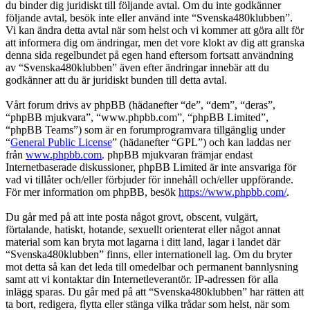
du binder dig juridiskt till följande avtal. Om du inte godkänner
följande avtal, besök inte eller använd inte “Svenska480klubben”.
Vi kan ändra detta avtal när som helst och vi kommer att göra allt för
att informera dig om ändringar, men det vore klokt av dig att granska
denna sida regelbundet på egen hand eftersom fortsatt användning
av “Svenska480klubben” även efter ändringar innebär att du
godkänner att du är juridiskt bunden till detta avtal.
Vårt forum drivs av phpBB (hädanefter “de”, “dem”, “deras”,
“phpBB mjukvara”, “www.phpbb.com”, “phpBB Limited”,
“phpBB Teams”) som är en forumprogramvara tillgänglig under
“
General Public License
” (hädanefter “GPL”) och kan laddas ner
från
www.phpbb.com
. phpBB mjukvaran främjar endast
Internetbaserade diskussioner, phpBB Limited är inte ansvariga för
vad vi tillåter och/eller förbjuder för innehåll och/eller uppförande.
För mer information om phpBB, besök
https://www.phpbb.com/
.
Du går med på att inte posta något grovt, obscent, vulgärt,
förtalande, hatiskt, hotande, sexuellt orienterat eller något annat
material som kan bryta mot lagarna i ditt land, lagar i landet där
“Svenska480klubben” finns, eller internationell lag. Om du bryter
mot detta så kan det leda till omedelbar och permanent bannlysning
samt att vi kontaktar din Internetleverantör. IP-adressen för alla
inlägg sparas. Du går med på att “Svenska480klubben” har rätten att
ta bort, redigera, flytta eller stänga vilka trådar som helst, när som