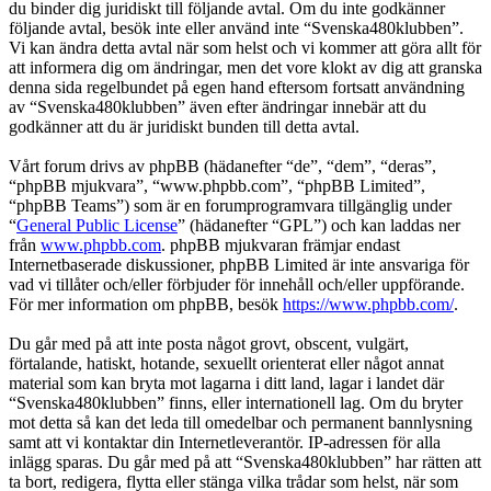
du binder dig juridiskt till följande avtal. Om du inte godkänner
följande avtal, besök inte eller använd inte “Svenska480klubben”.
Vi kan ändra detta avtal när som helst och vi kommer att göra allt för
att informera dig om ändringar, men det vore klokt av dig att granska
denna sida regelbundet på egen hand eftersom fortsatt användning
av “Svenska480klubben” även efter ändringar innebär att du
godkänner att du är juridiskt bunden till detta avtal.
Vårt forum drivs av phpBB (hädanefter “de”, “dem”, “deras”,
“phpBB mjukvara”, “www.phpbb.com”, “phpBB Limited”,
“phpBB Teams”) som är en forumprogramvara tillgänglig under
“
General Public License
” (hädanefter “GPL”) och kan laddas ner
från
www.phpbb.com
. phpBB mjukvaran främjar endast
Internetbaserade diskussioner, phpBB Limited är inte ansvariga för
vad vi tillåter och/eller förbjuder för innehåll och/eller uppförande.
För mer information om phpBB, besök
https://www.phpbb.com/
.
Du går med på att inte posta något grovt, obscent, vulgärt,
förtalande, hatiskt, hotande, sexuellt orienterat eller något annat
material som kan bryta mot lagarna i ditt land, lagar i landet där
“Svenska480klubben” finns, eller internationell lag. Om du bryter
mot detta så kan det leda till omedelbar och permanent bannlysning
samt att vi kontaktar din Internetleverantör. IP-adressen för alla
inlägg sparas. Du går med på att “Svenska480klubben” har rätten att
ta bort, redigera, flytta eller stänga vilka trådar som helst, när som