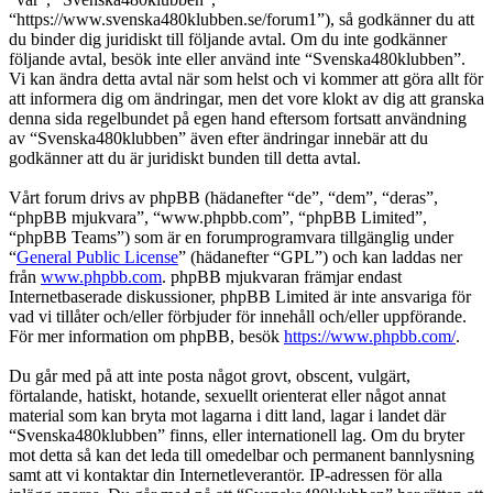
“https://www.svenska480klubben.se/forum1”), så godkänner du att
du binder dig juridiskt till följande avtal. Om du inte godkänner
följande avtal, besök inte eller använd inte “Svenska480klubben”.
Vi kan ändra detta avtal när som helst och vi kommer att göra allt för
att informera dig om ändringar, men det vore klokt av dig att granska
denna sida regelbundet på egen hand eftersom fortsatt användning
av “Svenska480klubben” även efter ändringar innebär att du
godkänner att du är juridiskt bunden till detta avtal.
Vårt forum drivs av phpBB (hädanefter “de”, “dem”, “deras”,
“phpBB mjukvara”, “www.phpbb.com”, “phpBB Limited”,
“phpBB Teams”) som är en forumprogramvara tillgänglig under
“
General Public License
” (hädanefter “GPL”) och kan laddas ner
från
www.phpbb.com
. phpBB mjukvaran främjar endast
Internetbaserade diskussioner, phpBB Limited är inte ansvariga för
vad vi tillåter och/eller förbjuder för innehåll och/eller uppförande.
För mer information om phpBB, besök
https://www.phpbb.com/
.
Du går med på att inte posta något grovt, obscent, vulgärt,
förtalande, hatiskt, hotande, sexuellt orienterat eller något annat
material som kan bryta mot lagarna i ditt land, lagar i landet där
“Svenska480klubben” finns, eller internationell lag. Om du bryter
mot detta så kan det leda till omedelbar och permanent bannlysning
samt att vi kontaktar din Internetleverantör. IP-adressen för alla