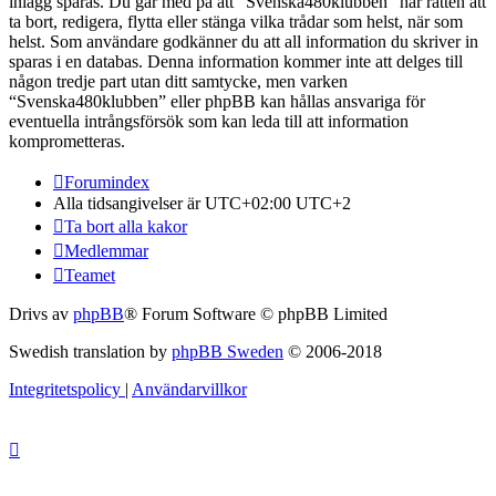
inlägg sparas. Du går med på att “Svenska480klubben” har rätten att
ta bort, redigera, flytta eller stänga vilka trådar som helst, när som
helst. Som användare godkänner du att all information du skriver in
sparas i en databas. Denna information kommer inte att delges till
någon tredje part utan ditt samtycke, men varken
“Svenska480klubben” eller phpBB kan hållas ansvariga för
eventuella intrångsförsök som kan leda till att information
komprometteras.
Forumindex
Alla tidsangivelser är UTC+02:00 UTC+2
Ta bort alla kakor
Medlemmar
Teamet
Drivs av
phpBB
® Forum Software © phpBB Limited
Swedish translation by
phpBB Sweden
© 2006-2018
Integritetspolicy
|
Användarvillkor