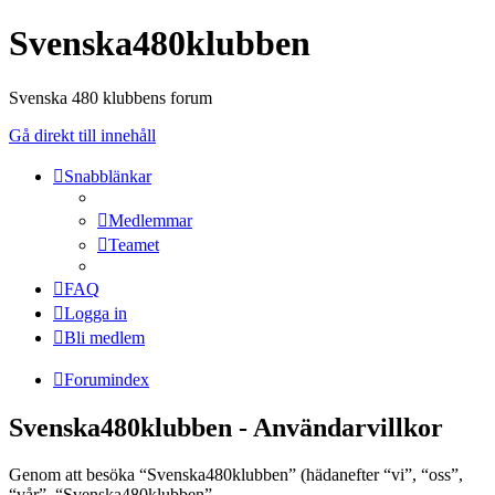
Svenska480klubben
Svenska 480 klubbens forum
Gå direkt till innehåll
Snabblänkar
Medlemmar
Teamet
FAQ
Logga in
Bli medlem
Forumindex
Svenska480klubben - Användarvillkor
Genom att besöka “Svenska480klubben” (hädanefter “vi”, “oss”,
“vår”, “Svenska480klubben”,