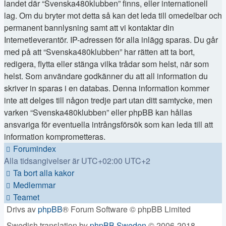
landet där “Svenska480klubben” finns, eller internationell
lag. Om du bryter mot detta så kan det leda till omedelbar och
permanent bannlysning samt att vi kontaktar din
Internetleverantör. IP-adressen för alla inlägg sparas. Du går
med på att “Svenska480klubben” har rätten att ta bort,
redigera, flytta eller stänga vilka trådar som helst, när som
helst. Som användare godkänner du att all information du
skriver in sparas i en databas. Denna information kommer
inte att delges till någon tredje part utan ditt samtycke, men
varken “Svenska480klubben” eller phpBB kan hållas
ansvariga för eventuella intrångsförsök som kan leda till att
information komprometteras.
Forumindex
Alla tidsangivelser är UTC+02:00 UTC+2
Ta bort alla kakor
Medlemmar
Teamet
Drivs av
phpBB
® Forum Software © phpBB Limited
Swedish translation by
phpBB Sweden
© 2006-2018