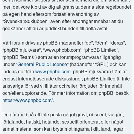
men det vore klokt av dig att granska denna sida regelbundet
på egen hand eftersom fortsatt användning av
“Svenska480klubben” även efter ändringar innebär att du
godkänner att du är juridiskt bunden till detta avtal.
Vårt forum drivs av phpBB (hädanefter “de”, “dem”, “deras”,
“phpBB mjukvara”, “www.phpbb.com”, “phpBB Limited”,
“phpBB Teams”) som är en forumprogramvara tillgänglig
under “
General Public License
” (hädanefter “GPL”) och kan
laddas ner från
www.phpbb.com
. phpBB mjukvaran främjar
endast Internetbaserade diskussioner, phpBB Limited är inte
ansvariga för vad vi tillåter och/eller förbjuder för innehåll
och/eller uppförande. För mer information om phpBB, besök
https://www.phpbb.com/
.
Du går med på att inte posta något grovt, obscent, vulgärt,
förtalande, hatiskt, hotande, sexuellt orienterat eller något
annat material som kan bryta mot lagarna i ditt land, lagar i