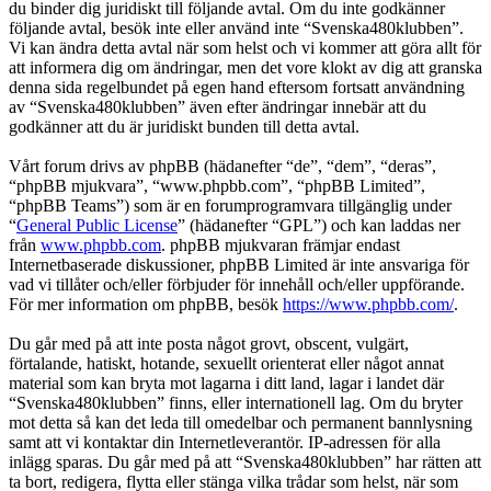
du binder dig juridiskt till följande avtal. Om du inte godkänner
följande avtal, besök inte eller använd inte “Svenska480klubben”.
Vi kan ändra detta avtal när som helst och vi kommer att göra allt för
att informera dig om ändringar, men det vore klokt av dig att granska
denna sida regelbundet på egen hand eftersom fortsatt användning
av “Svenska480klubben” även efter ändringar innebär att du
godkänner att du är juridiskt bunden till detta avtal.
Vårt forum drivs av phpBB (hädanefter “de”, “dem”, “deras”,
“phpBB mjukvara”, “www.phpbb.com”, “phpBB Limited”,
“phpBB Teams”) som är en forumprogramvara tillgänglig under
“
General Public License
” (hädanefter “GPL”) och kan laddas ner
från
www.phpbb.com
. phpBB mjukvaran främjar endast
Internetbaserade diskussioner, phpBB Limited är inte ansvariga för
vad vi tillåter och/eller förbjuder för innehåll och/eller uppförande.
För mer information om phpBB, besök
https://www.phpbb.com/
.
Du går med på att inte posta något grovt, obscent, vulgärt,
förtalande, hatiskt, hotande, sexuellt orienterat eller något annat
material som kan bryta mot lagarna i ditt land, lagar i landet där
“Svenska480klubben” finns, eller internationell lag. Om du bryter
mot detta så kan det leda till omedelbar och permanent bannlysning
samt att vi kontaktar din Internetleverantör. IP-adressen för alla
inlägg sparas. Du går med på att “Svenska480klubben” har rätten att
ta bort, redigera, flytta eller stänga vilka trådar som helst, när som