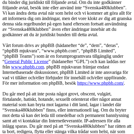
du binder dig juridiskt till följande avtal. Om du inte godkänner
följande avtal, besök inte eller använd inte “Svenska480klubben”.
Vi kan ändra detta avtal när som helst och vi kommer att göra allt för
att informera dig om ändringar, men det vore klokt av dig att granska
denna sida regelbundet på egen hand eftersom fortsatt användning
av “Svenska480klubben” även efter ändringar innebär att du
godkänner att du är juridiskt bunden till detta avtal.
Vårt forum drivs av phpBB (hädanefter “de”, “dem”, “deras”,
“phpBB mjukvara”, “www.phpbb.com”, “phpBB Limited”,
“phpBB Teams”) som är en forumprogramvara tillgänglig under
“
General Public License
” (hädanefter “GPL”) och kan laddas ner
från
www.phpbb.com
. phpBB mjukvaran främjar endast
Internetbaserade diskussioner, phpBB Limited är inte ansvariga för
vad vi tillåter och/eller förbjuder för innehåll och/eller uppförande.
För mer information om phpBB, besök
https://www.phpbb.com/
.
Du går med på att inte posta något grovt, obscent, vulgärt,
förtalande, hatiskt, hotande, sexuellt orienterat eller något annat
material som kan bryta mot lagarna i ditt land, lagar i landet där
“Svenska480klubben” finns, eller internationell lag. Om du bryter
mot detta så kan det leda till omedelbar och permanent bannlysning
samt att vi kontaktar din Internetleverantör. IP-adressen för alla
inlägg sparas. Du går med på att “Svenska480klubben” har rätten att
ta bort, redigera, flytta eller stänga vilka trådar som helst, när som